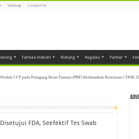
i
Sitemap
Contact Us
pensing
Farmasi Industri
Risbang
Regulasi
Partner
Far
Produk CCP pada Pedagang Besar Farmasi (PBF) Berdasarkan Ketentuan CDOB 2
Adv
 Disetujui FDA, Seefektif Tes Swab