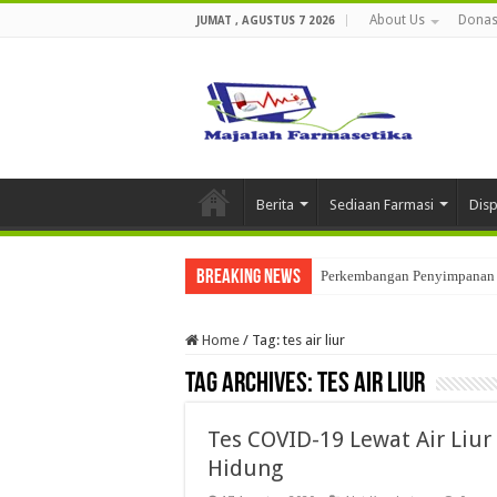
About Us
Donas
JUMAT , AGUSTUS 7 2026
Berita
Sediaan Farmasi
Dis
Breaking News
Perkembangan Penyimpanan 
Home
/
Tag:
tes air liur
Tag Archives:
tes air liur
Tes COVID-19 Lewat Air Liur
Hidung