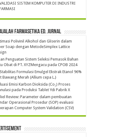
VALIDASI SISTEM KOMPUTER DI INDUSTRI
FARMASI
ajalah Farmasetika Ed. Jurnal
imasi Polivinil Alkohol dan Gliserin dalam
per Soap dengan MetodeSimplex Lattice
sign
ian Penguatan Sistem Seleksi Pemasok Bahan
ku Obat di PT. XYZMengacu pada CPOB 2024
 Stabilitas Formulasi Emulgel Ekstrak Etanol 96%
it Bawang Merah (Allium cepa L.)
luasi Emisi Karbon Dioksida (Co₂) Proses
nulasi pada Produksi Tablet Ydi Pabrik X
ikel Review: Parameter dalam pembuatan
ndar Operasional Prosedur (SOP) evaluasi
erapan Computer System Validation (CSV)
ertisement