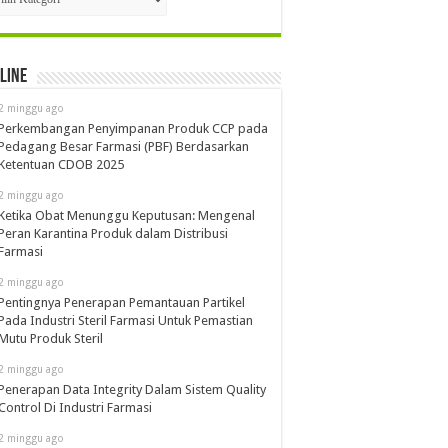
line
2 minggu ago
Perkembangan Penyimpanan Produk CCP pada
Pedagang Besar Farmasi (PBF) Berdasarkan
Ketentuan CDOB 2025
2 minggu ago
Ketika Obat Menunggu Keputusan: Mengenal
Peran Karantina Produk dalam Distribusi
Farmasi
2 minggu ago
Pentingnya Penerapan Pemantauan Partikel
Pada Industri Steril Farmasi Untuk Pemastian
Mutu Produk Steril
2 minggu ago
Penerapan Data Integrity Dalam Sistem Quality
Control Di Industri Farmasi
2 minggu ago