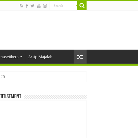
masetikers
Arsip Majalah
025
ertisement