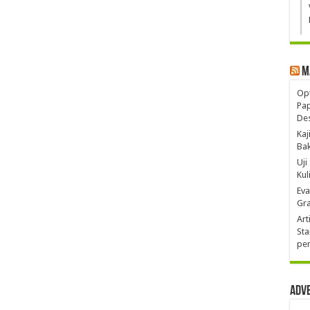
M
Opt
Pa
De
Kaj
Ba
Uji
Kul
Eva
Gra
Art
Sta
pen
Adv