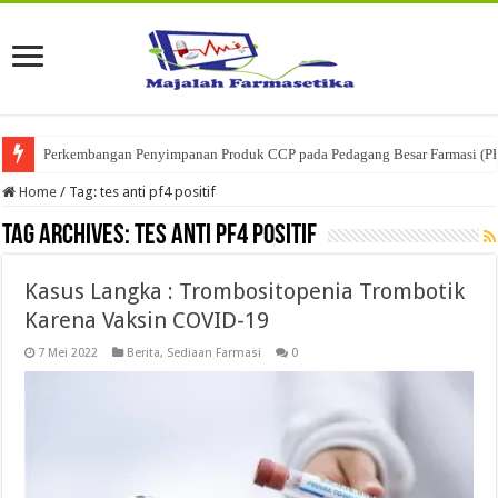
Perkembangan Penyimpanan Produk CCP pada Pedagang Besar Farmasi (P
Home
/
Tag:
tes anti pf4 positif
Tag Archives:
tes anti pf4 positif
Kasus Langka : Trombositopenia Trombotik
Karena Vaksin COVID-19
7 Mei 2022
Berita
,
Sediaan Farmasi
0