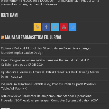
(PSE) nomor 127800022032400060001. Terimakasih telah ikut bersama
memajukan bidang farmasi di Indonesia.
Ikuti Kami
Majalah Farmasetika Ed. Jurnal
Optimasi Polivinil Alkohol dan Gliserin dalam Paper Soap dengan
MetodeSimplex Lattice Design
Kajian Penguatan Sistem Seleksi Pemasok Bahan Baku Obat di PT.
XYZMengacu pada CPOB 2024
Uji Stabilitas Formulasi Emulgel Ekstrak Etanol 96% Kulit Bawang Merah
(Allium cepa L.)
Evaluasi Emisi Karbon Dioksida (Co₂) Proses Granulasi pada Produksi
Tablet Ydi Pabrik X
Artikel Review: Parameter dalam pembuatan Standar Operasional
Prosedur (SOP) evaluasi penerapan Computer System Validation (CSV)