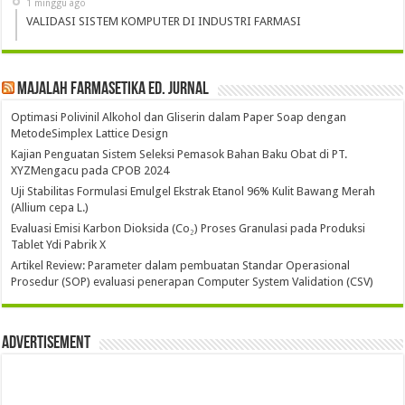
1 minggu ago
VALIDASI SISTEM KOMPUTER DI INDUSTRI FARMASI
Majalah Farmasetika Ed. Jurnal
Optimasi Polivinil Alkohol dan Gliserin dalam Paper Soap dengan
MetodeSimplex Lattice Design
Kajian Penguatan Sistem Seleksi Pemasok Bahan Baku Obat di PT.
XYZMengacu pada CPOB 2024
Uji Stabilitas Formulasi Emulgel Ekstrak Etanol 96% Kulit Bawang Merah
(Allium cepa L.)
Evaluasi Emisi Karbon Dioksida (Co₂) Proses Granulasi pada Produksi
Tablet Ydi Pabrik X
Artikel Review: Parameter dalam pembuatan Standar Operasional
Prosedur (SOP) evaluasi penerapan Computer System Validation (CSV)
Advertisement