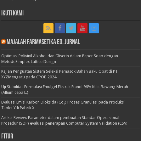
Ikuti Kami
Majalah Farmasetika Ed. Jurnal
Optimasi Polivinil Alkohol dan Gliserin dalam Paper Soap dengan
MetodeSimplex Lattice Design
Kajian Penguatan Sistem Seleksi Pemasok Bahan Baku Obat di PT.
XYZMengacu pada CPOB 2024
Uji Stabilitas Formulasi Emulgel Ekstrak Etanol 96% Kulit Bawang Merah
(Allium cepa L.)
Evaluasi Emisi Karbon Dioksida (Co₂) Proses Granulasi pada Produksi
Tablet Ydi Pabrik X
Artikel Review: Parameter dalam pembuatan Standar Operasional
Prosedur (SOP) evaluasi penerapan Computer System Validation (CSV)
Fitur