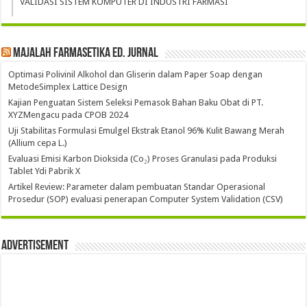
VALIDASI SISTEM KOMPUTER DI INDUSTRI FARMASI
Majalah Farmasetika Ed. Jurnal
Optimasi Polivinil Alkohol dan Gliserin dalam Paper Soap dengan
MetodeSimplex Lattice Design
Kajian Penguatan Sistem Seleksi Pemasok Bahan Baku Obat di PT.
XYZMengacu pada CPOB 2024
Uji Stabilitas Formulasi Emulgel Ekstrak Etanol 96% Kulit Bawang Merah
(Allium cepa L.)
Evaluasi Emisi Karbon Dioksida (Co₂) Proses Granulasi pada Produksi
Tablet Ydi Pabrik X
Artikel Review: Parameter dalam pembuatan Standar Operasional
Prosedur (SOP) evaluasi penerapan Computer System Validation (CSV)
Advertisement