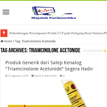
Perkembangan Penyimpanan Produk CCP pada Pedagang Besar Farmasi (P
Home
/
Tag:
Triamcinolone Acetonide
Tag Archives:
Triamcinolone Acetonide
Produk Generik dari Salep Kenalog
“Triamcinolone Acetonide” Segera Hadir
22 Agustus 2016
Solid & Semisolid
0