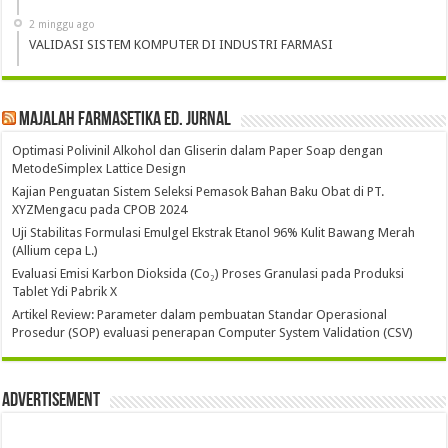
2 minggu ago
VALIDASI SISTEM KOMPUTER DI INDUSTRI FARMASI
Majalah Farmasetika Ed. Jurnal
Optimasi Polivinil Alkohol dan Gliserin dalam Paper Soap dengan
MetodeSimplex Lattice Design
Kajian Penguatan Sistem Seleksi Pemasok Bahan Baku Obat di PT.
XYZMengacu pada CPOB 2024
Uji Stabilitas Formulasi Emulgel Ekstrak Etanol 96% Kulit Bawang Merah
(Allium cepa L.)
Evaluasi Emisi Karbon Dioksida (Co₂) Proses Granulasi pada Produksi
Tablet Ydi Pabrik X
Artikel Review: Parameter dalam pembuatan Standar Operasional
Prosedur (SOP) evaluasi penerapan Computer System Validation (CSV)
Advertisement