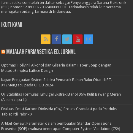
farmasetika.com telah terdaftar sebagai Penyelenggara Sarana Elektronik
(PSE) nomor 127800022032400060001. Terimakasih telah ikut bersama
memajukan bidang farmasi di Indonesia.
Ikuti Kami
Majalah Farmasetika Ed. Jurnal
Optimasi Polivinil Alkohol dan Gliserin dalam Paper Soap dengan
MetodeSimplex Lattice Design
Kajian Penguatan Sistem Seleksi Pemasok Bahan Baku Obat di PT.
XYZMengacu pada CPOB 2024
Uji Stabilitas Formulasi Emulgel Ekstrak Etanol 96% Kulit Bawang Merah
(Allium cepa L.)
Evaluasi Emisi Karbon Dioksida (Co₂) Proses Granulasi pada Produksi
Tablet Ydi Pabrik X
Artikel Review: Parameter dalam pembuatan Standar Operasional
Prosedur (SOP) evaluasi penerapan Computer System Validation (CSV)