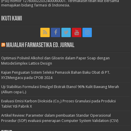
(PSE) nomor 127800022032400060001. Terimakasih telah ikut bersama
memajukan bidang farmasi di Indonesia.
Ikuti Kami
Majalah Farmasetika Ed. Jurnal
Optimasi Polivinil Alkohol dan Gliserin dalam Paper Soap dengan
MetodeSimplex Lattice Design
Kajian Penguatan Sistem Seleksi Pemasok Bahan Baku Obat di PT.
XYZMengacu pada CPOB 2024
Uji Stabilitas Formulasi Emulgel Ekstrak Etanol 96% Kulit Bawang Merah
(Allium cepa L.)
Evaluasi Emisi Karbon Dioksida (Co₂) Proses Granulasi pada Produksi
Tablet Ydi Pabrik X
Artikel Review: Parameter dalam pembuatan Standar Operasional
Prosedur (SOP) evaluasi penerapan Computer System Validation (CSV)