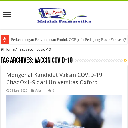
Perkembangan Penyimpanan Produk CCP pada Pedagang Besar Farmasi (P
Home
/
Tag:
vaccin covid-19
Tag Archives:
vaccin covid-19
Mengenal Kandidat Vaksin COVID-19
ChAdOx1-S dari Universitas Oxford
25 Juni 2020
Vaksin
0