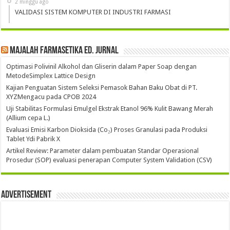
2 minggu ago
VALIDASI SISTEM KOMPUTER DI INDUSTRI FARMASI
Majalah Farmasetika Ed. Jurnal
Optimasi Polivinil Alkohol dan Gliserin dalam Paper Soap dengan
MetodeSimplex Lattice Design
Kajian Penguatan Sistem Seleksi Pemasok Bahan Baku Obat di PT.
XYZMengacu pada CPOB 2024
Uji Stabilitas Formulasi Emulgel Ekstrak Etanol 96% Kulit Bawang Merah
(Allium cepa L.)
Evaluasi Emisi Karbon Dioksida (Co₂) Proses Granulasi pada Produksi
Tablet Ydi Pabrik X
Artikel Review: Parameter dalam pembuatan Standar Operasional
Prosedur (SOP) evaluasi penerapan Computer System Validation (CSV)
Advertisement