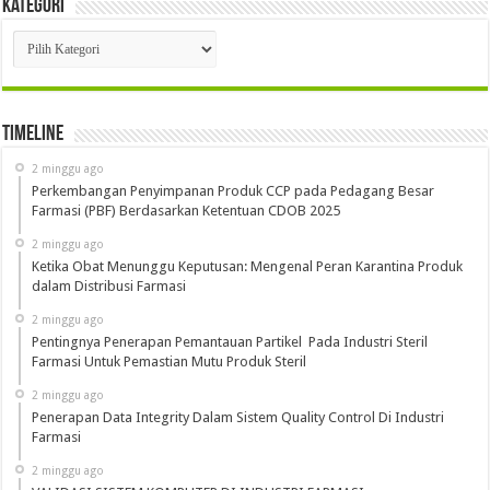
Kategori
Kategori
Timeline
2 minggu ago
Perkembangan Penyimpanan Produk CCP pada Pedagang Besar
Farmasi (PBF) Berdasarkan Ketentuan CDOB 2025
2 minggu ago
Ketika Obat Menunggu Keputusan: Mengenal Peran Karantina Produk
dalam Distribusi Farmasi
2 minggu ago
Pentingnya Penerapan Pemantauan Partikel Pada Industri Steril
Farmasi Untuk Pemastian Mutu Produk Steril
2 minggu ago
Penerapan Data Integrity Dalam Sistem Quality Control Di Industri
Farmasi
2 minggu ago