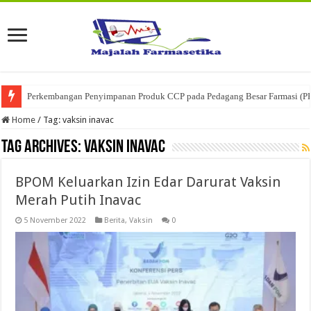
Perkembangan Penyimpanan Produk CCP pada Pedagang Besar Farmasi (P
Home
/
Tag:
vaksin inavac
Tag Archives:
vaksin inavac
BPOM Keluarkan Izin Edar Darurat Vaksin
Merah Putih Inavac
5 November 2022
Berita
,
Vaksin
0