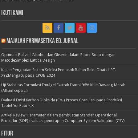
Ikuti Kami
Majalah Farmasetika Ed. Jurnal
Optimasi Polivinil Alkohol dan Gliserin dalam Paper Soap dengan
MetodeSimplex Lattice Design
Kajian Penguatan Sistem Seleksi Pemasok Bahan Baku Obat di PT.
XYZMengacu pada CPOB 2024
Uji Stabilitas Formulasi Emulgel Ekstrak Etanol 96% Kulit Bawang Merah
(Allium cepa L.)
Evaluasi Emisi Karbon Dioksida (Co₂) Proses Granulasi pada Produksi
Tablet Ydi Pabrik X
Artikel Review: Parameter dalam pembuatan Standar Operasional
Prosedur (SOP) evaluasi penerapan Computer System Validation (CSV)
Fitur