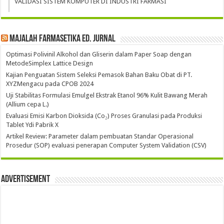
VALIDASI SISTEM KOMPUTER DI INDUSTRI FARMASI
Majalah Farmasetika Ed. Jurnal
Optimasi Polivinil Alkohol dan Gliserin dalam Paper Soap dengan
MetodeSimplex Lattice Design
Kajian Penguatan Sistem Seleksi Pemasok Bahan Baku Obat di PT.
XYZMengacu pada CPOB 2024
Uji Stabilitas Formulasi Emulgel Ekstrak Etanol 96% Kulit Bawang Merah
(Allium cepa L.)
Evaluasi Emisi Karbon Dioksida (Co₂) Proses Granulasi pada Produksi
Tablet Ydi Pabrik X
Artikel Review: Parameter dalam pembuatan Standar Operasional
Prosedur (SOP) evaluasi penerapan Computer System Validation (CSV)
Advertisement