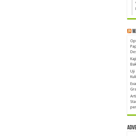
M
Opt
Pa
De
Kaj
Ba
Uji
Kul
Eva
Gra
Art
Sta
pen
Adv