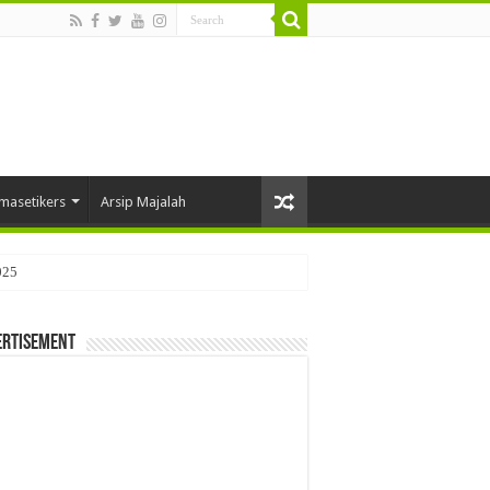
masetikers
Arsip Majalah
025
ertisement