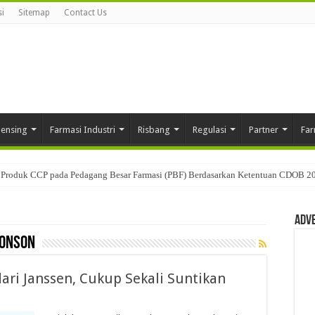
i
Sitemap
Contact Us
pensing
Farmasi Industri
Risbang
Regulasi
Partner
Far
Produk CCP pada Pedagang Besar Farmasi (PBF) Berdasarkan Ketentuan CDOB 2
Adv
honson
ari Janssen, Cukup Sekali Suntikan