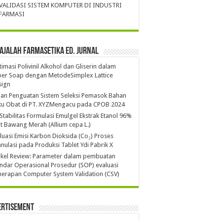
VALIDASI SISTEM KOMPUTER DI INDUSTRI
FARMASI
ajalah Farmasetika Ed. Jurnal
imasi Polivinil Alkohol dan Gliserin dalam
per Soap dengan MetodeSimplex Lattice
sign
ian Penguatan Sistem Seleksi Pemasok Bahan
ku Obat di PT. XYZMengacu pada CPOB 2024
 Stabilitas Formulasi Emulgel Ekstrak Etanol 96%
it Bawang Merah (Allium cepa L.)
luasi Emisi Karbon Dioksida (Co₂) Proses
nulasi pada Produksi Tablet Ydi Pabrik X
ikel Review: Parameter dalam pembuatan
ndar Operasional Prosedur (SOP) evaluasi
erapan Computer System Validation (CSV)
ertisement