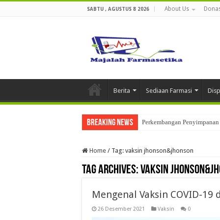
About Us
Donas
SABTU , AGUSTUS 8 2026
Berita
Sediaan Farmasi
Dis
Breaking News
Perkembangan Penyimpanan 
Home
/
Tag:
vaksin jhonson&jhonson
Tag Archives:
vaksin jhonson&j
Mengenal Vaksin COVID-19 d
26 Desember 2021
Vaksin
0