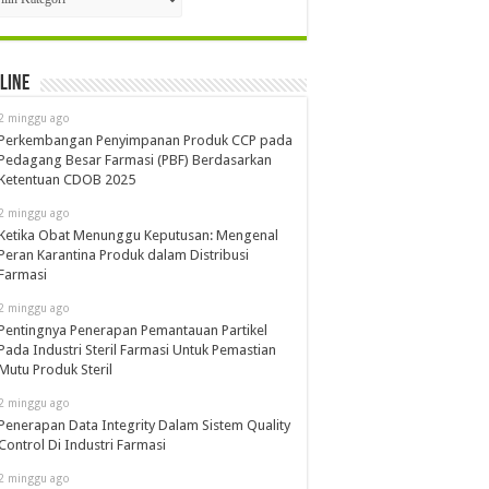
line
2 minggu ago
Perkembangan Penyimpanan Produk CCP pada
Pedagang Besar Farmasi (PBF) Berdasarkan
Ketentuan CDOB 2025
2 minggu ago
Ketika Obat Menunggu Keputusan: Mengenal
Peran Karantina Produk dalam Distribusi
Farmasi
2 minggu ago
Pentingnya Penerapan Pemantauan Partikel
Pada Industri Steril Farmasi Untuk Pemastian
Mutu Produk Steril
2 minggu ago
Penerapan Data Integrity Dalam Sistem Quality
Control Di Industri Farmasi
2 minggu ago