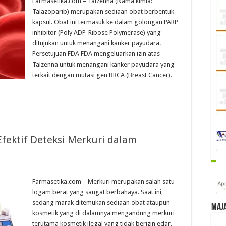
Farmasetika.com – Talzenna (Nama kimia:
Talazoparib) merupakan sediaan obat berbentuk
kapsul. Obat ini termasuk ke dalam golongan PARP
inhibitor (Poly ADP-Ribose Polymerase) yang
ditujukan untuk menangani kanker payudara.
Persetujuan FDA FDA mengeluarkan izin atas
Talzenna untuk menangani kanker payudara yang
terkait dengan mutasi gen BRCA (Breast Cancer).
 Efektif Deteksi Merkuri dalam
Farmasetika.com – Merkuri merupakan salah satu
logam berat yang sangat berbahaya. Saat ini,
sedang marak ditemukan sediaan obat ataupun
Maj
kosmetik yang di dalamnya mengandung merkuri
terutama kosmetik ilegal yang tidak berizin edar.