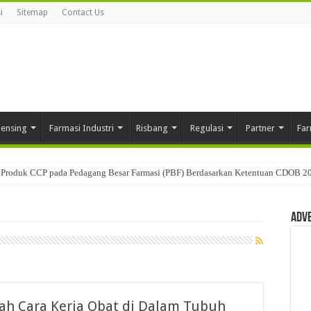
i
Sitemap
Contact Us
pensing
Farmasi Industri
Risbang
Regulasi
Partner
Far
Produk CCP pada Pedagang Besar Farmasi (PBF) Berdasarkan Ketentuan CDOB 2
Adv
ah Cara Kerja Obat di Dalam Tubuh