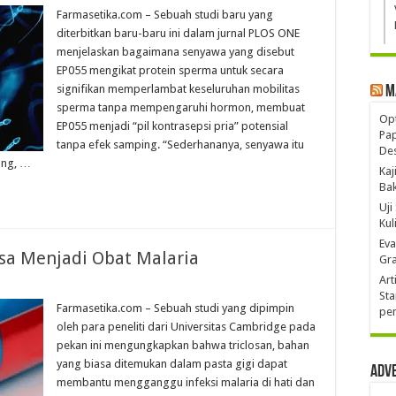
Farmasetika.com – Sebuah studi baru yang
diterbitkan baru-baru ini dalam jurnal PLOS ONE
menjelaskan bagaimana senyawa yang disebut
EP055 mengikat protein sperma untuk secara
signifikan memperlambat keseluruhan mobilitas
M
sperma tanpa mempengaruhi hormon, membuat
Opt
EP055 menjadi “pil kontrasepsi pria” potensial
Pa
tanpa efek samping. “Sederhananya, senyawa itu
De
ang, …
Kaj
Ba
Uji
Kul
Eva
isa Menjadi Obat Malaria
Gra
Art
Sta
Farmasetika.com – Sebuah studi yang dipimpin
pen
oleh para peneliti dari Universitas Cambridge pada
pekan ini mengungkapkan bahwa triclosan, bahan
yang biasa ditemukan dalam pasta gigi dapat
Adv
membantu mengganggu infeksi malaria di hati dan