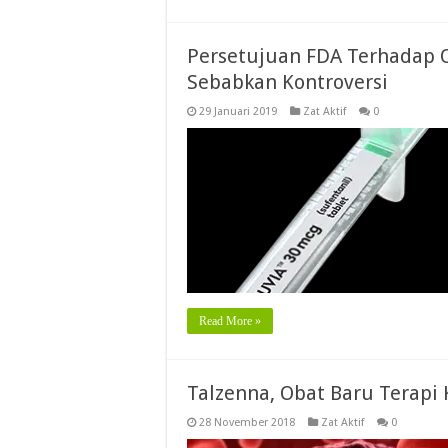
Persetujuan FDA Terhadap O
Sebabkan Kontroversi
29 Januari 2019
Zat Aktif
0
Read More »
Talzenna, Obat Baru Terapi 
28 November 2018
Zat Aktif
0