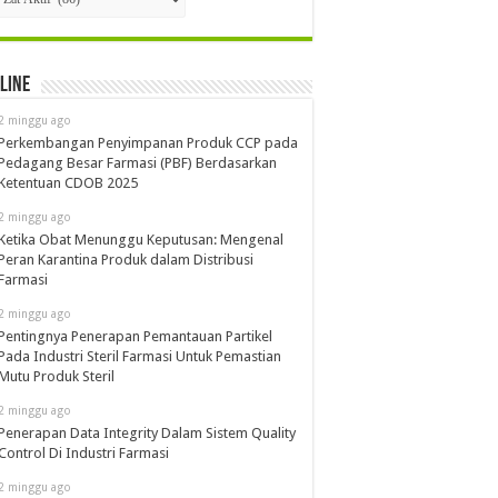
line
2 minggu ago
Perkembangan Penyimpanan Produk CCP pada
Pedagang Besar Farmasi (PBF) Berdasarkan
Ketentuan CDOB 2025
2 minggu ago
Ketika Obat Menunggu Keputusan: Mengenal
Peran Karantina Produk dalam Distribusi
Farmasi
2 minggu ago
Pentingnya Penerapan Pemantauan Partikel
Pada Industri Steril Farmasi Untuk Pemastian
Mutu Produk Steril
2 minggu ago
Penerapan Data Integrity Dalam Sistem Quality
Control Di Industri Farmasi
2 minggu ago