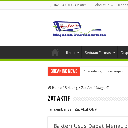
About Us
Donas
JUMAT , AGUSTUS 7 2026
Berita
Sediaan Farmasi
Dis
Breaking News
Perkembangan Penyimpanan 
Home
/
Risbang
/
Zat Aktif (page 6)
Zat Aktif
Pengembangan Zat Aktif Obat
Bakteri Usus Dapat Mengub