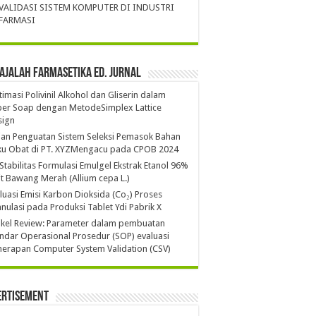
VALIDASI SISTEM KOMPUTER DI INDUSTRI
FARMASI
ajalah Farmasetika Ed. Jurnal
imasi Polivinil Alkohol dan Gliserin dalam
per Soap dengan MetodeSimplex Lattice
sign
ian Penguatan Sistem Seleksi Pemasok Bahan
ku Obat di PT. XYZMengacu pada CPOB 2024
 Stabilitas Formulasi Emulgel Ekstrak Etanol 96%
it Bawang Merah (Allium cepa L.)
luasi Emisi Karbon Dioksida (Co₂) Proses
nulasi pada Produksi Tablet Ydi Pabrik X
ikel Review: Parameter dalam pembuatan
ndar Operasional Prosedur (SOP) evaluasi
erapan Computer System Validation (CSV)
ertisement