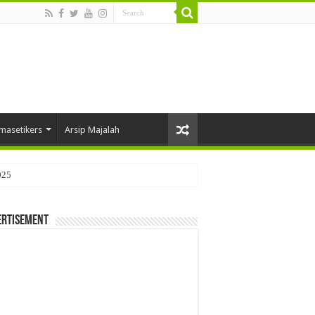
masetikers
Arsip Majalah
025
ertisement