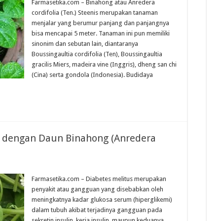
Farmasetika.com – Binahong atau Anredera
cordifolia (Ten.) Steenis merupakan tanaman
menjalar yang berumur panjang dan panjangnya
bisa mencapai 5 meter. Tanaman ini pun memiliki
sinonim dan sebutan lain, diantaranya
Boussingaultia cordifolia (Ten), Boussingaultia
gracilis Miers, madeira vine (Inggris), dheng san chi
(Cina) serta gondola (Indonesia). Budidaya
s dengan Daun Binahong (Anredera
Farmasetika.com – Diabetes melitus merupakan
penyakit atau gangguan yang disebabkan oleh
meningkatnya kadar glukosa serum (hiperglikemi)
dalam tubuh akibat terjadinya gangguan pada
sekretin insulin, kerja insulin, maupun keduanya