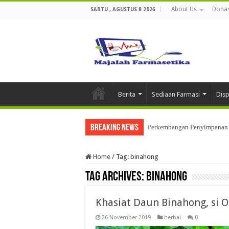
About Us
Donas
SABTU , AGUSTUS 8 2026
Berita
Sediaan Farmasi
Dis
Breaking News
Perkembangan Penyimpanan 
Home
/
Tag:
binahong
Tag Archives:
binahong
Khasiat Daun Binahong, si O
26 November 2019
herbal
0