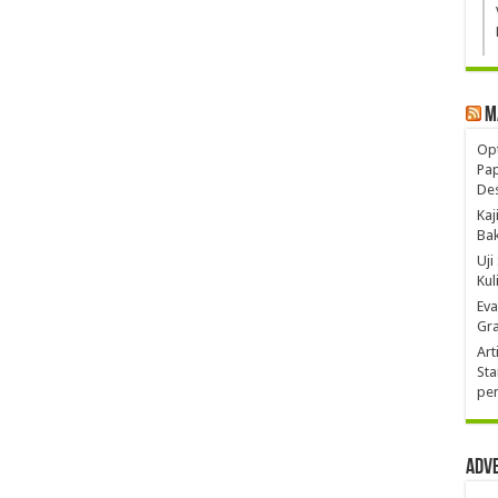
M
Opt
Pa
De
Kaj
Ba
Uji
Kul
Eva
Gra
Art
Sta
pen
Adv