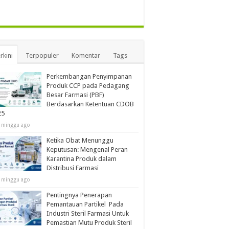
rkini
Terpopuler
Komentar
Tags
Perkembangan Penyimpanan
Produk CCP pada Pedagang
Besar Farmasi (PBF)
Berdasarkan Ketentuan CDOB
25
 minggu ago
Ketika Obat Menunggu
Keputusan: Mengenal Peran
Karantina Produk dalam
Distribusi Farmasi
 minggu ago
Pentingnya Penerapan
Pemantauan Partikel Pada
Industri Steril Farmasi Untuk
Pemastian Mutu Produk Steril