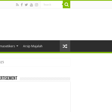
masetikers
Arsip Majalah
025
ertisement