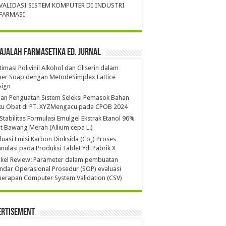
VALIDASI SISTEM KOMPUTER DI INDUSTRI
FARMASI
ajalah Farmasetika Ed. Jurnal
imasi Polivinil Alkohol dan Gliserin dalam
per Soap dengan MetodeSimplex Lattice
sign
ian Penguatan Sistem Seleksi Pemasok Bahan
ku Obat di PT. XYZMengacu pada CPOB 2024
 Stabilitas Formulasi Emulgel Ekstrak Etanol 96%
it Bawang Merah (Allium cepa L.)
luasi Emisi Karbon Dioksida (Co₂) Proses
nulasi pada Produksi Tablet Ydi Pabrik X
ikel Review: Parameter dalam pembuatan
ndar Operasional Prosedur (SOP) evaluasi
erapan Computer System Validation (CSV)
ertisement