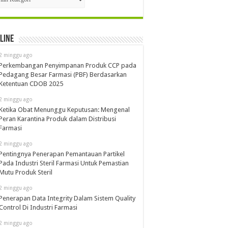
line
2 minggu ago
Perkembangan Penyimpanan Produk CCP pada
Pedagang Besar Farmasi (PBF) Berdasarkan
Ketentuan CDOB 2025
2 minggu ago
Ketika Obat Menunggu Keputusan: Mengenal
Peran Karantina Produk dalam Distribusi
Farmasi
2 minggu ago
Pentingnya Penerapan Pemantauan Partikel
Pada Industri Steril Farmasi Untuk Pemastian
Mutu Produk Steril
2 minggu ago
Penerapan Data Integrity Dalam Sistem Quality
Control Di Industri Farmasi
2 minggu ago