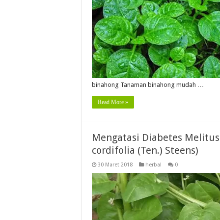
binahong Tanaman binahong mudah …
Read More »
Mengatasi Diabetes Melitu
cordifolia (Ten.) Steens)
30 Maret 2018
herbal
0