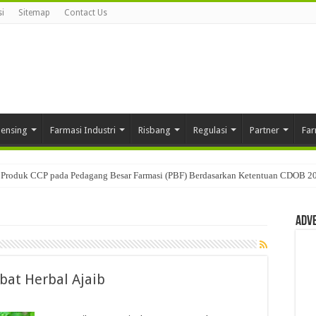
i
Sitemap
Contact Us
pensing
Farmasi Industri
Risbang
Regulasi
Partner
Far
Produk CCP pada Pedagang Besar Farmasi (PBF) Berdasarkan Ketentuan CDOB 2
Adv
bat Herbal Ajaib