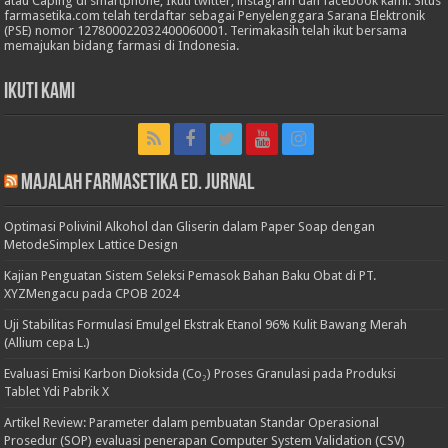
atau Caping di smartphone, Ikuti twitter, instagram dan facebook kami. Situs
farmasetika.com telah terdaftar sebagai Penyelenggara Sarana Elektronik
(PSE) nomor 127800022032400060001. Terimakasih telah ikut bersama
memajukan bidang farmasi di Indonesia.
Ikuti Kami
Majalah Farmasetika Ed. Jurnal
Optimasi Polivinil Alkohol dan Gliserin dalam Paper Soap dengan
MetodeSimplex Lattice Design
Kajian Penguatan Sistem Seleksi Pemasok Bahan Baku Obat di PT.
XYZMengacu pada CPOB 2024
Uji Stabilitas Formulasi Emulgel Ekstrak Etanol 96% Kulit Bawang Merah
(Allium cepa L.)
Evaluasi Emisi Karbon Dioksida (Co₂) Proses Granulasi pada Produksi
Tablet Ydi Pabrik X
Artikel Review: Parameter dalam pembuatan Standar Operasional
Prosedur (SOP) evaluasi penerapan Computer System Validation (CSV)