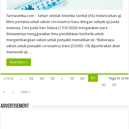
farmasetika.com – Sehari setelah Amerika Serikat (AS) meluncurkan uji
klinis pertama untuk vaksin coronavirus baru dengan subyek uji pada
manusia, Cina pada hari Selasa (17/3/2020) mengatakan para
ilmuwannya menggunakan lima pendekatan berbeda untuk
mengembangkan vaksin untuk penyakit mematikan ini. “Beberapa
vaksin untuk penyakit coronavirus baru [COVID-19] diperkirakan akan
memasuki uji …
Read More »
61
« First
...
30
40
50
«
59
60
Page 61 of 64
62
63
»
...
Last »
Advertisement