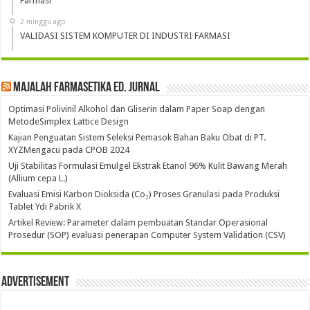
Farmasi
2 minggu ago
VALIDASI SISTEM KOMPUTER DI INDUSTRI FARMASI
Majalah Farmasetika Ed. Jurnal
Optimasi Polivinil Alkohol dan Gliserin dalam Paper Soap dengan
MetodeSimplex Lattice Design
Kajian Penguatan Sistem Seleksi Pemasok Bahan Baku Obat di PT.
XYZMengacu pada CPOB 2024
Uji Stabilitas Formulasi Emulgel Ekstrak Etanol 96% Kulit Bawang Merah
(Allium cepa L.)
Evaluasi Emisi Karbon Dioksida (Co₂) Proses Granulasi pada Produksi
Tablet Ydi Pabrik X
Artikel Review: Parameter dalam pembuatan Standar Operasional
Prosedur (SOP) evaluasi penerapan Computer System Validation (CSV)
Advertisement