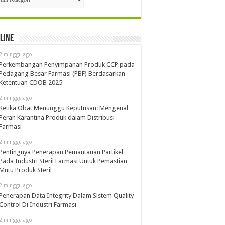
line
2 minggu ago
Perkembangan Penyimpanan Produk CCP pada
Pedagang Besar Farmasi (PBF) Berdasarkan
Ketentuan CDOB 2025
2 minggu ago
Ketika Obat Menunggu Keputusan: Mengenal
Peran Karantina Produk dalam Distribusi
Farmasi
2 minggu ago
Pentingnya Penerapan Pemantauan Partikel
Pada Industri Steril Farmasi Untuk Pemastian
Mutu Produk Steril
2 minggu ago
Penerapan Data Integrity Dalam Sistem Quality
Control Di Industri Farmasi
2 minggu ago