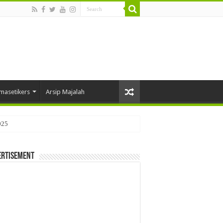
masetikers
Arsip Majalah
025
ertisement