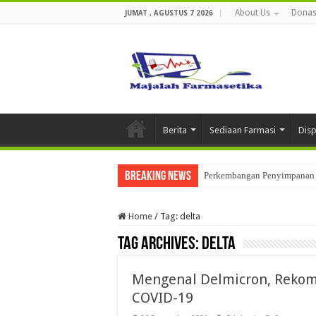
About Us
Donas
JUMAT , AGUSTUS 7 2026
Berita
Sediaan Farmasi
Dis
Breaking News
Perkembangan Penyimpanan 
Home
/
Tag:
delta
Tag Archives:
delta
Mengenal Delmicron, Rekomb
COVID-19