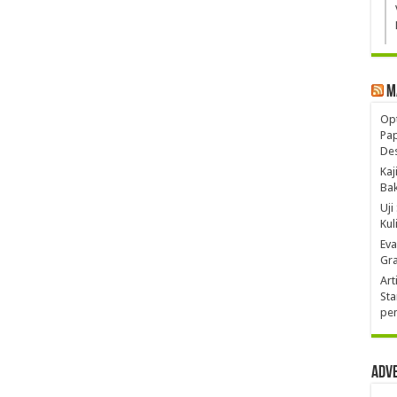
M
Opt
Pa
De
Kaj
Ba
Uji
Kul
Eva
Gra
Art
Sta
pen
Adv