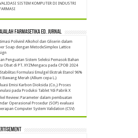
VALIDASI SISTEM KOMPUTER DI INDUSTRI
FARMASI
ajalah Farmasetika Ed. Jurnal
imasi Polivinil Alkohol dan Gliserin dalam
per Soap dengan MetodeSimplex Lattice
sign
ian Penguatan Sistem Seleksi Pemasok Bahan
ku Obat di PT. XYZMengacu pada CPOB 2024
 Stabilitas Formulasi Emulgel Ekstrak Etanol 96%
it Bawang Merah (Allium cepa L.)
luasi Emisi Karbon Dioksida (Co₂) Proses
nulasi pada Produksi Tablet Ydi Pabrik X
ikel Review: Parameter dalam pembuatan
ndar Operasional Prosedur (SOP) evaluasi
erapan Computer System Validation (CSV)
ertisement