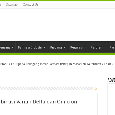
i
Sitemap
Contact Us
pensing
Farmasi Industri
Risbang
Regulasi
Partner
Far
Produk CCP pada Pedagang Besar Farmasi (PBF) Berdasarkan Ketentuan CDOB 2
Adv
inasi Varian Delta dan Omicron