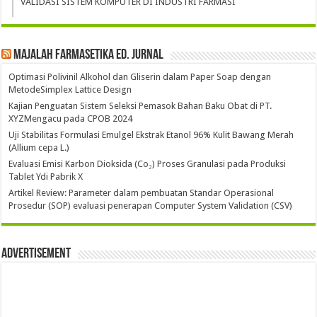
VALIDASI SISTEM KOMPUTER DI INDUSTRI FARMASI
Majalah Farmasetika Ed. Jurnal
Optimasi Polivinil Alkohol dan Gliserin dalam Paper Soap dengan
MetodeSimplex Lattice Design
Kajian Penguatan Sistem Seleksi Pemasok Bahan Baku Obat di PT.
XYZMengacu pada CPOB 2024
Uji Stabilitas Formulasi Emulgel Ekstrak Etanol 96% Kulit Bawang Merah
(Allium cepa L.)
Evaluasi Emisi Karbon Dioksida (Co₂) Proses Granulasi pada Produksi
Tablet Ydi Pabrik X
Artikel Review: Parameter dalam pembuatan Standar Operasional
Prosedur (SOP) evaluasi penerapan Computer System Validation (CSV)
Advertisement