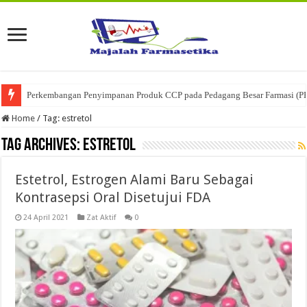
Perkembangan Penyimpanan Produk CCP pada Pedagang Besar Farmasi (P
Home
/
Tag:
estretol
Tag Archives:
estretol
Estetrol, Estrogen Alami Baru Sebagai
Kontrasepsi Oral Disetujui FDA
24 April 2021
Zat Aktif
0