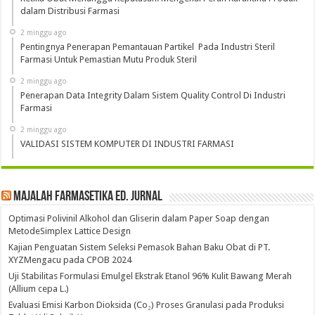
dalam Distribusi Farmasi
2 minggu ago
Pentingnya Penerapan Pemantauan Partikel Pada Industri Steril
Farmasi Untuk Pemastian Mutu Produk Steril
2 minggu ago
Penerapan Data Integrity Dalam Sistem Quality Control Di Industri
Farmasi
2 minggu ago
VALIDASI SISTEM KOMPUTER DI INDUSTRI FARMASI
Majalah Farmasetika Ed. Jurnal
Optimasi Polivinil Alkohol dan Gliserin dalam Paper Soap dengan
MetodeSimplex Lattice Design
Kajian Penguatan Sistem Seleksi Pemasok Bahan Baku Obat di PT.
XYZMengacu pada CPOB 2024
Uji Stabilitas Formulasi Emulgel Ekstrak Etanol 96% Kulit Bawang Merah
(Allium cepa L.)
Evaluasi Emisi Karbon Dioksida (Co₂) Proses Granulasi pada Produksi