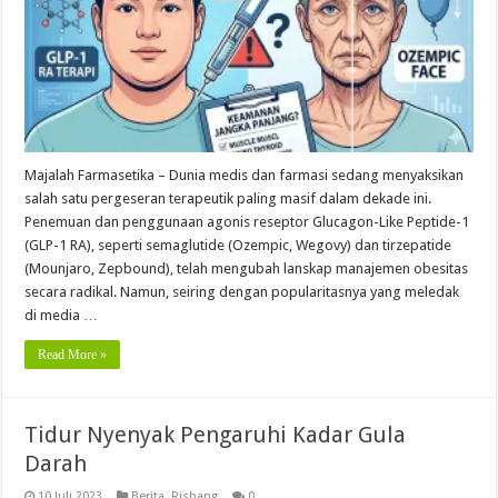
Majalah Farmasetika – Dunia medis dan farmasi sedang menyaksikan
salah satu pergeseran terapeutik paling masif dalam dekade ini.
Penemuan dan penggunaan agonis reseptor Glucagon-Like Peptide-1
(GLP-1 RA), seperti semaglutide (Ozempic, Wegovy) dan tirzepatide
(Mounjaro, Zepbound), telah mengubah lanskap manajemen obesitas
secara radikal. Namun, seiring dengan popularitasnya yang meledak
di media …
Read More »
Tidur Nyenyak Pengaruhi Kadar Gula
Darah
10 Juli 2023
Berita
,
Risbang
0