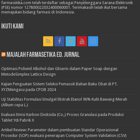
farmasetika.com telah terdaftar sebagai Penyelenggara Sarana Elektronik
(PSE) nomor 127800022032400060001. Terimakasih telah ikut bersama
memajukan bidang farmasi di Indonesia.
Ikuti Kami
Majalah Farmasetika Ed. Jurnal
Optimasi Polivinil Alkohol dan Gliserin dalam Paper Soap dengan
MetodeSimplex Lattice Design
Kajian Penguatan Sistem Seleksi Pemasok Bahan Baku Obat di PT.
XYZMengacu pada CPOB 2024
Uji Stabilitas Formulasi Emulgel Ekstrak Etanol 96% Kulit Bawang Merah
(Allium cepa L.)
Evaluasi Emisi Karbon Dioksida (Co₂) Proses Granulasi pada Produksi
Tablet Ydi Pabrik X
Artikel Review: Parameter dalam pembuatan Standar Operasional
Prosedur (SOP) evaluasi penerapan Computer System Validation (CSV)