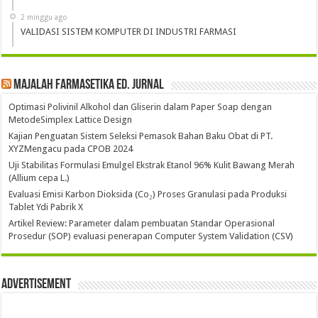
2 minggu ago
VALIDASI SISTEM KOMPUTER DI INDUSTRI FARMASI
Majalah Farmasetika Ed. Jurnal
Optimasi Polivinil Alkohol dan Gliserin dalam Paper Soap dengan
MetodeSimplex Lattice Design
Kajian Penguatan Sistem Seleksi Pemasok Bahan Baku Obat di PT.
XYZMengacu pada CPOB 2024
Uji Stabilitas Formulasi Emulgel Ekstrak Etanol 96% Kulit Bawang Merah
(Allium cepa L.)
Evaluasi Emisi Karbon Dioksida (Co₂) Proses Granulasi pada Produksi
Tablet Ydi Pabrik X
Artikel Review: Parameter dalam pembuatan Standar Operasional
Prosedur (SOP) evaluasi penerapan Computer System Validation (CSV)
Advertisement