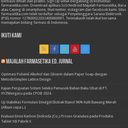
berbasis ilmiah dan praktis. Sign Up untuk bergabung di komunitas
farmasetika.com. Download aplikasi IoS/Android Majalah Farmasetika, Baca
atau Caping di smartphone, Ikuti twitter, instagram dan facebook kami. Situs
farmasetika.com telah terdaftar sebagai Penyelenggara Sarana Elektronik
(PSE) nomor 127800022032400060001. Terimakasih telah ikut bersama
memajukan bidang farmasi di Indonesia.
Ikuti Kami
Majalah Farmasetika Ed. Jurnal
Optimasi Polivinil Alkohol dan Gliserin dalam Paper Soap dengan
MetodeSimplex Lattice Design
Kajian Penguatan Sistem Seleksi Pemasok Bahan Baku Obat di PT.
XYZMengacu pada CPOB 2024
Uji Stabilitas Formulasi Emulgel Ekstrak Etanol 96% Kulit Bawang Merah
(Allium cepa L.)
Evaluasi Emisi Karbon Dioksida (Co₂) Proses Granulasi pada Produksi
Tablet Ydi Pabrik X