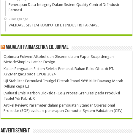
Penerapan Data Integrity Dalam Sistem Quality Control Di Industri
Farmasi
2 minggu ago
VALIDASI SISTEM KOMPUTER DI INDUSTRI FARMASI
Majalah Farmasetika Ed. Jurnal
Optimasi Polivinil Alkohol dan Gliserin dalam Paper Soap dengan
MetodeSimplex Lattice Design
Kajian Penguatan Sistem Seleksi Pemasok Bahan Baku Obat di PT.
XYZMengacu pada CPOB 2024
Uji Stabilitas Formulasi Emulgel Ekstrak Etanol 96% Kulit Bawang Merah
(Allium cepa L.)
Evaluasi Emisi Karbon Dioksida (Co₂) Proses Granulasi pada Produksi
Tablet Ydi Pabrik X
Artikel Review: Parameter dalam pembuatan Standar Operasional
Prosedur (SOP) evaluasi penerapan Computer System Validation (CSV)
Advertisement