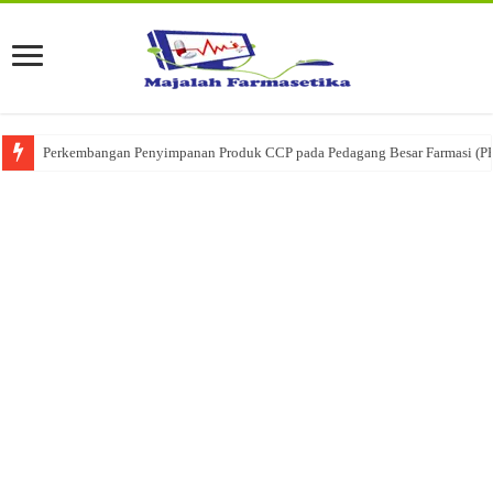
Perkembangan Penyimpanan Produk CCP pada Pedagang Besar Farmasi (P