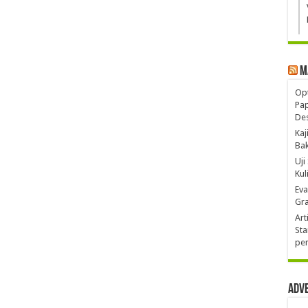
M
Opt
Pa
De
Kaj
Ba
Uji
Kul
Eva
Gra
Art
Sta
pen
Adv