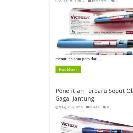
27 Agustus 2017
Parenteral
0
menurut siaran pers dari …
Read More »
Penelitian Terbaru Sebut O
Gagal Jantung
9 Agustus 2016
Berita
0