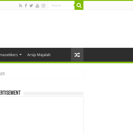
masetikers
Arsip Majalah
025
ertisement