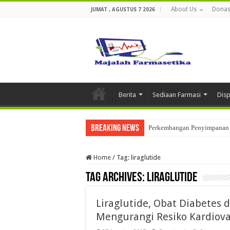
About Us
Donas
JUMAT , AGUSTUS 7 2026
Berita
Sediaan Farmasi
Dis
Breaking News
Perkembangan Penyimpanan 
Home
/
Tag:
liraglutide
Tag Archives:
liraglutide
Liraglutide, Obat Diabetes 
Mengurangi Resiko Kardiova