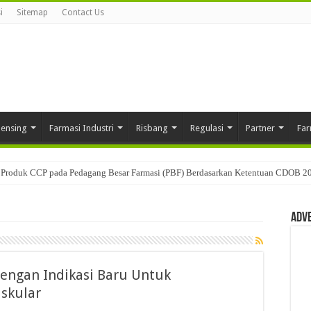
i
Sitemap
Contact Us
pensing
Farmasi Industri
Risbang
Regulasi
Partner
Far
Produk CCP pada Pedagang Besar Farmasi (PBF) Berdasarkan Ketentuan CDOB 2
Adv
dengan Indikasi Baru Untuk
skular