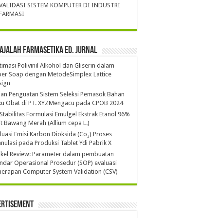
VALIDASI SISTEM KOMPUTER DI INDUSTRI
FARMASI
ajalah Farmasetika Ed. Jurnal
imasi Polivinil Alkohol dan Gliserin dalam
per Soap dengan MetodeSimplex Lattice
sign
ian Penguatan Sistem Seleksi Pemasok Bahan
ku Obat di PT. XYZMengacu pada CPOB 2024
 Stabilitas Formulasi Emulgel Ekstrak Etanol 96%
it Bawang Merah (Allium cepa L.)
luasi Emisi Karbon Dioksida (Co₂) Proses
nulasi pada Produksi Tablet Ydi Pabrik X
ikel Review: Parameter dalam pembuatan
ndar Operasional Prosedur (SOP) evaluasi
erapan Computer System Validation (CSV)
ertisement