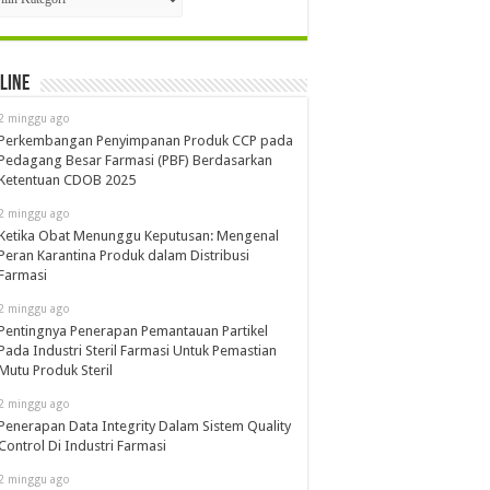
line
2 minggu ago
Perkembangan Penyimpanan Produk CCP pada
Pedagang Besar Farmasi (PBF) Berdasarkan
Ketentuan CDOB 2025
2 minggu ago
Ketika Obat Menunggu Keputusan: Mengenal
Peran Karantina Produk dalam Distribusi
Farmasi
2 minggu ago
Pentingnya Penerapan Pemantauan Partikel
Pada Industri Steril Farmasi Untuk Pemastian
Mutu Produk Steril
2 minggu ago
Penerapan Data Integrity Dalam Sistem Quality
Control Di Industri Farmasi
2 minggu ago