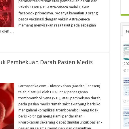
pemberitaan terkait efek pembekuan darah dari
Vaksin COVID-19 AstraZeneca melalui akun
facebook pribadinya. “Adanya kematian 3 orang
pasca vaksinasi dengan vaksin AstraZeneca
memang menyisakan rasa takut pada sebagian
n oleh …
Te
tuk Pembekuan Darah Pasien Medis
20
2
Farmasetika.com – Rivaroxaban (Xarelto, Janssen)
telah disetujui oleh FDA untuk pencegahan
tromboemboli vena (VTE), atau pembekuan darah,
2
pada pasien medis rumah sakit akut yang berisiko
mengalami komplikasi tromboemboli yang tidak
berisiko tinggi mengalami pendarahan.
Rivaroxaban sekarang dapat dimulai untuk pasien-
pasien ini selama rawat inap dan dilanjutkan