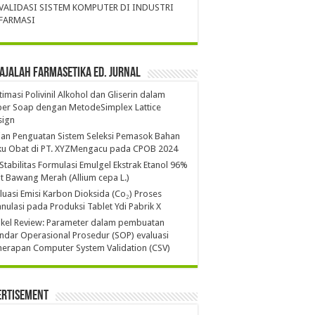
VALIDASI SISTEM KOMPUTER DI INDUSTRI
FARMASI
ajalah Farmasetika Ed. Jurnal
imasi Polivinil Alkohol dan Gliserin dalam
per Soap dengan MetodeSimplex Lattice
sign
ian Penguatan Sistem Seleksi Pemasok Bahan
ku Obat di PT. XYZMengacu pada CPOB 2024
 Stabilitas Formulasi Emulgel Ekstrak Etanol 96%
it Bawang Merah (Allium cepa L.)
luasi Emisi Karbon Dioksida (Co₂) Proses
nulasi pada Produksi Tablet Ydi Pabrik X
ikel Review: Parameter dalam pembuatan
ndar Operasional Prosedur (SOP) evaluasi
erapan Computer System Validation (CSV)
ertisement