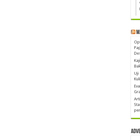
M
Opt
Pa
De
Kaj
Ba
Uji
Kul
Eva
Gra
Art
Sta
pen
Adv