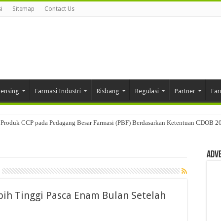
i
Sitemap
Contact Us
pensing
Farmasi Industri
Risbang
Regulasi
Partner
Far
Produk CCP pada Pedagang Besar Farmasi (PBF) Berdasarkan Ketentuan CDOB 2
Adv
ih Tinggi Pasca Enam Bulan Setelah