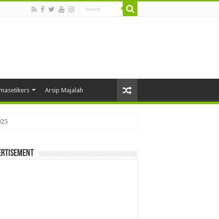
masetikers
Arsip Majalah
025
ertisement