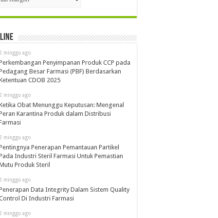
line
2 minggu ago
Perkembangan Penyimpanan Produk CCP pada
Pedagang Besar Farmasi (PBF) Berdasarkan
Ketentuan CDOB 2025
2 minggu ago
Ketika Obat Menunggu Keputusan: Mengenal
Peran Karantina Produk dalam Distribusi
Farmasi
2 minggu ago
Pentingnya Penerapan Pemantauan Partikel
Pada Industri Steril Farmasi Untuk Pemastian
Mutu Produk Steril
2 minggu ago
Penerapan Data Integrity Dalam Sistem Quality
Control Di Industri Farmasi
2 minggu ago