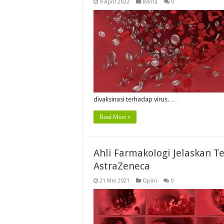
9 April 2022
Berita
0
divaksinasi terhadap virus. …
Read More »
Ahli Farmakologi Jelaskan T
AstraZeneca
21 Mei 2021
Opini
0