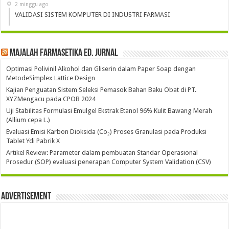
2 minggu ago
VALIDASI SISTEM KOMPUTER DI INDUSTRI FARMASI
Majalah Farmasetika Ed. Jurnal
Optimasi Polivinil Alkohol dan Gliserin dalam Paper Soap dengan
MetodeSimplex Lattice Design
Kajian Penguatan Sistem Seleksi Pemasok Bahan Baku Obat di PT.
XYZMengacu pada CPOB 2024
Uji Stabilitas Formulasi Emulgel Ekstrak Etanol 96% Kulit Bawang Merah
(Allium cepa L.)
Evaluasi Emisi Karbon Dioksida (Co₂) Proses Granulasi pada Produksi
Tablet Ydi Pabrik X
Artikel Review: Parameter dalam pembuatan Standar Operasional
Prosedur (SOP) evaluasi penerapan Computer System Validation (CSV)
Advertisement