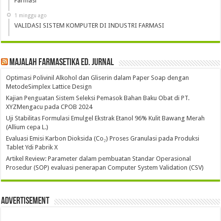
Farmasi
1 minggu ago
VALIDASI SISTEM KOMPUTER DI INDUSTRI FARMASI
Majalah Farmasetika Ed. Jurnal
Optimasi Polivinil Alkohol dan Gliserin dalam Paper Soap dengan
MetodeSimplex Lattice Design
Kajian Penguatan Sistem Seleksi Pemasok Bahan Baku Obat di PT.
XYZMengacu pada CPOB 2024
Uji Stabilitas Formulasi Emulgel Ekstrak Etanol 96% Kulit Bawang Merah
(Allium cepa L.)
Evaluasi Emisi Karbon Dioksida (Co₂) Proses Granulasi pada Produksi
Tablet Ydi Pabrik X
Artikel Review: Parameter dalam pembuatan Standar Operasional
Prosedur (SOP) evaluasi penerapan Computer System Validation (CSV)
Advertisement