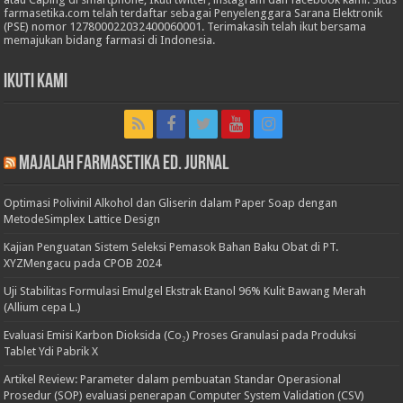
farmasetika.com telah terdaftar sebagai Penyelenggara Sarana Elektronik
(PSE) nomor 127800022032400060001. Terimakasih telah ikut bersama
memajukan bidang farmasi di Indonesia.
Ikuti Kami
Majalah Farmasetika Ed. Jurnal
Optimasi Polivinil Alkohol dan Gliserin dalam Paper Soap dengan
MetodeSimplex Lattice Design
Kajian Penguatan Sistem Seleksi Pemasok Bahan Baku Obat di PT.
XYZMengacu pada CPOB 2024
Uji Stabilitas Formulasi Emulgel Ekstrak Etanol 96% Kulit Bawang Merah
(Allium cepa L.)
Evaluasi Emisi Karbon Dioksida (Co₂) Proses Granulasi pada Produksi
Tablet Ydi Pabrik X
Artikel Review: Parameter dalam pembuatan Standar Operasional
Prosedur (SOP) evaluasi penerapan Computer System Validation (CSV)