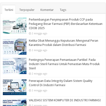
Terkini
Terpopuler
Komentar
Tags
Perkembangan Penyimpanan Produk CCP pada
Pedagang Besar Farmasi (PBF) Berdasarkan Ketentuan
CDOB 2025
2 minggu ago
Ketika Obat Menunggu Keputusan: Mengenal Peran
Karantina Produk dalam Distribusi Farmasi
2 minggu ago
Pentingnya Penerapan Pemantauan Partikel Pada
Industri Steril Farmasi Untuk Pemastian Mutu Produk
Steril
2 minggu ago
Penerapan Data Integrity Dalam Sistem Quality
Control Di Industri Farmasi
2 minggu ago
VALIDASI SISTEM KOMPUTER DI INDUSTRI FARMASI
2 minggu ago