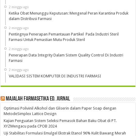
2 minggu ago
Ketika Obat Menunggu Keputusan: Mengenal Peran Karantina Produk
dalam Distribusi Farmasi
2 minggu ago
Pentingnya Penerapan Pemantauan Partikel Pada Industri Steril
Farmasi Untuk Pemastian Mutu Produk Steril
2 minggu ago
Penerapan Data Integrity Dalam Sistem Quality Control Di Industri
Farmasi
2 minggu ago
VALIDASI SISTEM KOMPUTER DI INDUSTRI FARMASI
Majalah Farmasetika Ed. Jurnal
Optimasi Polivinil Alkohol dan Gliserin dalam Paper Soap dengan
MetodeSimplex Lattice Design
Kajian Penguatan Sistem Seleksi Pemasok Bahan Baku Obat di PT.
XYZMengacu pada CPOB 2024
Uji Stabilitas Formulasi Emulgel Ekstrak Etanol 96% Kulit Bawang Merah