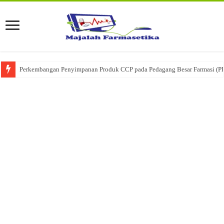
Perkembangan Penyimpanan Produk CCP pada Pedagang Besar Farmasi (P