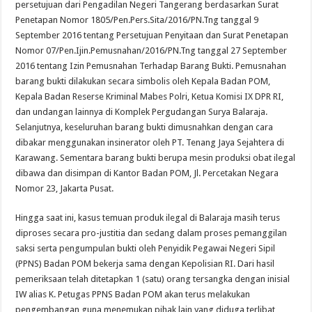
persetujuan dari Pengadilan Negeri Tangerang berdasarkan Surat
Penetapan Nomor 1805/Pen.Pers.Sita/2016/PN.Tng tanggal 9
September 2016 tentang Persetujuan Penyitaan dan Surat Penetapan
Nomor 07/Pen.Ijin.Pemusnahan/2016/PN.Tng tanggal 27 September
2016 tentang Izin Pemusnahan Terhadap Barang Bukti. Pemusnahan
barang bukti dilakukan secara simbolis oleh Kepala Badan POM,
Kepala Badan Reserse Kriminal Mabes Polri, Ketua Komisi IX DPR RI,
dan undangan lainnya di Komplek Pergudangan Surya Balaraja.
Selanjutnya, keseluruhan barang bukti dimusnahkan dengan cara
dibakar menggunakan insinerator oleh PT. Tenang Jaya Sejahtera di
Karawang. Sementara barang bukti berupa mesin produksi obat ilegal
dibawa dan disimpan di Kantor Badan POM, Jl. Percetakan Negara
Nomor 23, Jakarta Pusat.
Hingga saat ini, kasus temuan produk ilegal di Balaraja masih terus
diproses secara pro-justitia dan sedang dalam proses pemanggilan
saksi serta pengumpulan bukti oleh Penyidik Pegawai Negeri Sipil
(PPNS) Badan POM bekerja sama dengan Kepolisian RI. Dari hasil
pemeriksaan telah ditetapkan 1 (satu) orang tersangka dengan inisial
IW alias K. Petugas PPNS Badan POM akan terus melakukan
pengembangan guna menemukan pihak lain yang diduga terlibat