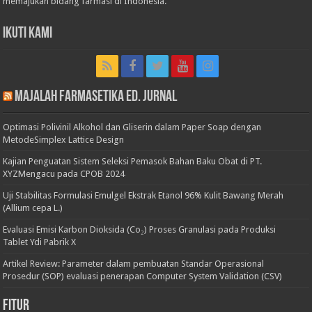
memajukan bidang farmasi di Indonesia.
Ikuti Kami
Majalah Farmasetika Ed. Jurnal
Optimasi Polivinil Alkohol dan Gliserin dalam Paper Soap dengan
MetodeSimplex Lattice Design
Kajian Penguatan Sistem Seleksi Pemasok Bahan Baku Obat di PT.
XYZMengacu pada CPOB 2024
Uji Stabilitas Formulasi Emulgel Ekstrak Etanol 96% Kulit Bawang Merah
(Allium cepa L.)
Evaluasi Emisi Karbon Dioksida (Co₂) Proses Granulasi pada Produksi
Tablet Ydi Pabrik X
Artikel Review: Parameter dalam pembuatan Standar Operasional
Prosedur (SOP) evaluasi penerapan Computer System Validation (CSV)
Fitur