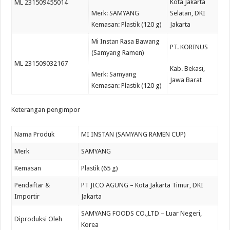
Kota Jakarta
ML 231509455014
Merk: SAMYANG
Selatan, DKI
Kemasan: Plastik (120 g)
Jakarta
Mi Instan Rasa Bawang
PT. KORINUS
(Samyang Ramen)
ML 231509032167
Kab. Bekasi,
Merk: Samyang
Jawa Barat
Kemasan: Plastik (120 g)
Keterangan pengimpor
Nama Produk
MI INSTAN (SAMYANG RAMEN CUP)
Merk
SAMYANG
Kemasan
Plastik (65 g)
Pendaftar &
PT JICO AGUNG – Kota Jakarta Timur, DKI
Importir
Jakarta
SAMYANG FOODS CO.,LTD – Luar Negeri,
Diproduksi Oleh
Korea