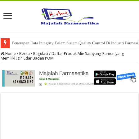
Penerapan Data Integrity Dalam Sistem Quality Control Di Industri Farmasi
Home
/
Berita
/
Regulasi
/
Daftar Produk Mie Samyang Ramen yang
Memiliki Izin Edar Badan POM