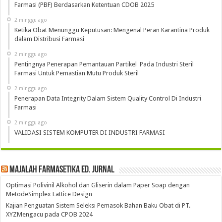
Farmasi (PBF) Berdasarkan Ketentuan CDOB 2025
2 minggu ago
Ketika Obat Menunggu Keputusan: Mengenal Peran Karantina Produk
dalam Distribusi Farmasi
2 minggu ago
Pentingnya Penerapan Pemantauan Partikel Pada Industri Steril
Farmasi Untuk Pemastian Mutu Produk Steril
2 minggu ago
Penerapan Data Integrity Dalam Sistem Quality Control Di Industri
Farmasi
2 minggu ago
VALIDASI SISTEM KOMPUTER DI INDUSTRI FARMASI
Majalah Farmasetika Ed. Jurnal
Optimasi Polivinil Alkohol dan Gliserin dalam Paper Soap dengan
MetodeSimplex Lattice Design
Kajian Penguatan Sistem Seleksi Pemasok Bahan Baku Obat di PT.
XYZMengacu pada CPOB 2024