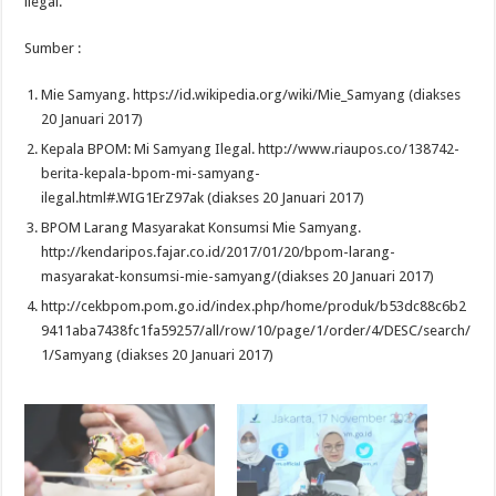
ilegal.
Sumber :
Mie Samyang. https://id.wikipedia.org/wiki/Mie_Samyang (diakses
20 Januari 2017)
Kepala BPOM: Mi Samyang Ilegal. http://www.riaupos.co/138742-
berita-kepala-bpom-mi-samyang-
ilegal.html#.WIG1ErZ97ak (diakses 20 Januari 2017)
BPOM Larang Masyarakat Konsumsi Mie Samyang.
http://kendaripos.fajar.co.id/2017/01/20/bpom-larang-
masyarakat-konsumsi-mie-samyang/(diakses 20 Januari 2017)
http://cekbpom.pom.go.id/index.php/home/produk/b53dc88c6b2
9411aba7438fc1fa59257/all/row/10/page/1/order/4/DESC/search/
1/Samyang (diakses 20 Januari 2017)