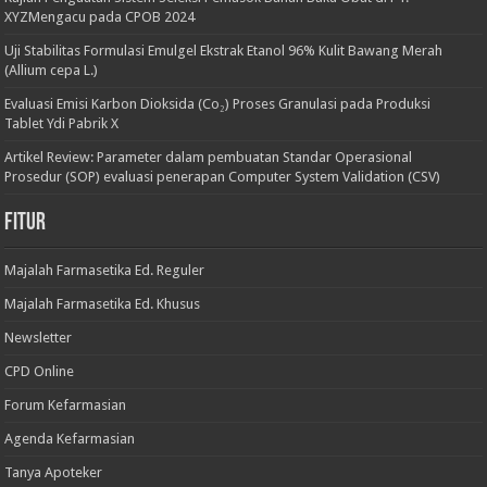
XYZMengacu pada CPOB 2024
Uji Stabilitas Formulasi Emulgel Ekstrak Etanol 96% Kulit Bawang Merah
(Allium cepa L.)
Evaluasi Emisi Karbon Dioksida (Co₂) Proses Granulasi pada Produksi
Tablet Ydi Pabrik X
Artikel Review: Parameter dalam pembuatan Standar Operasional
Prosedur (SOP) evaluasi penerapan Computer System Validation (CSV)
Fitur
Majalah Farmasetika Ed. Reguler
Majalah Farmasetika Ed. Khusus
Newsletter
CPD Online
Forum Kefarmasian
Agenda Kefarmasian
Tanya Apoteker