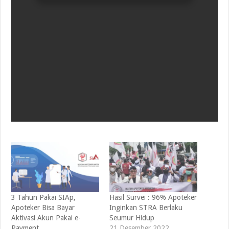
3 Tahun Pakai SIAp,
Hasil Survei : 96% Apoteker
Apoteker Bisa Bayar
Inginkan STRA Berlaku
Aktivasi Akun Pakai e-
Seumur Hidup
Payment
21 Desember 2022