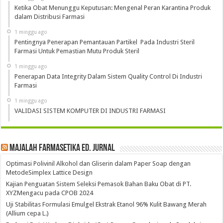
Ketika Obat Menunggu Keputusan: Mengenal Peran Karantina Produk
dalam Distribusi Farmasi
1 minggu ago
Pentingnya Penerapan Pemantauan Partikel Pada Industri Steril
Farmasi Untuk Pemastian Mutu Produk Steril
1 minggu ago
Penerapan Data Integrity Dalam Sistem Quality Control Di Industri
Farmasi
1 minggu ago
VALIDASI SISTEM KOMPUTER DI INDUSTRI FARMASI
Majalah Farmasetika Ed. Jurnal
Optimasi Polivinil Alkohol dan Gliserin dalam Paper Soap dengan
MetodeSimplex Lattice Design
Kajian Penguatan Sistem Seleksi Pemasok Bahan Baku Obat di PT.
XYZMengacu pada CPOB 2024
Uji Stabilitas Formulasi Emulgel Ekstrak Etanol 96% Kulit Bawang Merah
(Allium cepa L.)