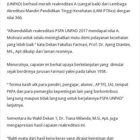
(UNPAD) berhasil meraih reakreditasi A (sangat baik) dari Lembaga
Akreditasi Mandiri Pendidikan Tinggi Kesehatan (LAM-PTKes) dengan
nilai 366.
“Alhamdulillah reakreditasi PSPA UNPAD 2017 mendapat nilai A.
Motivasi untuk selalu meningkatkan mutu demi pelayanan kesehatan
yang lebih baik ” kata Dekan Fakultas Farmasi, Prof. Dr. Ajeng Diantini,
MS., Apt dikutip dari laman resminya.
Menurutnya, capaian ini berkat upaya berkelanjutan yang dimulai
sejak berdirinya Jurusan Farmasi yakni pada tahun 1958 .
“Terima kasih utk para pendiri, pengajar, alumni , APTFI, IAI, tempat
PKPA dan para pemangku kepentingan lain yang berkontribusi
langsung maupun tidak langsung untuk berjalannya PSPA UNPAD”
lanjutnya.
Sementara itu Wakil Dekan 1, Dr. Tiana Milanda, M.Si, Apt. juga
mengapresiasi hasil capaian reakreditasi ini.
“Bukti nyata dari hasil kerja keras yang dirajut keinginan dan