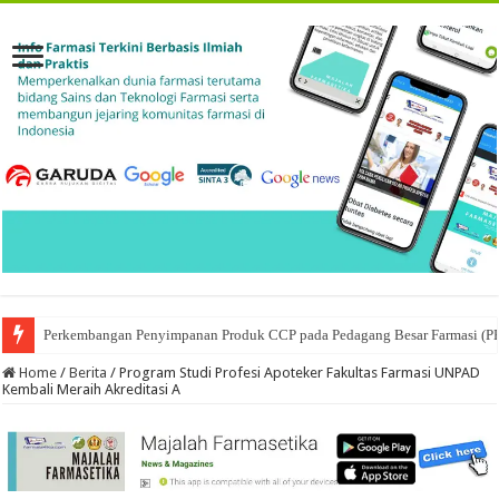
Perkembangan Penyimpanan Produk CCP pada Pedagang Besar Farmasi (P
Ketika Obat Menunggu Keputusan: Mengenal Peran Karantina Produk dalam
Home
/
Berita
/
Program Studi Profesi Apoteker Fakultas Farmasi UNPAD
Kembali Meraih Akreditasi A