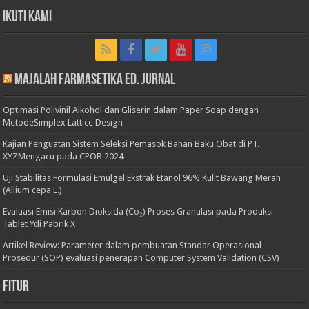
Ikuti Kami
Majalah Farmasetika Ed. Jurnal
Optimasi Polivinil Alkohol dan Gliserin dalam Paper Soap dengan
MetodeSimplex Lattice Design
Kajian Penguatan Sistem Seleksi Pemasok Bahan Baku Obat di PT.
XYZMengacu pada CPOB 2024
Uji Stabilitas Formulasi Emulgel Ekstrak Etanol 96% Kulit Bawang Merah
(Allium cepa L.)
Evaluasi Emisi Karbon Dioksida (Co₂) Proses Granulasi pada Produksi
Tablet Ydi Pabrik X
Artikel Review: Parameter dalam pembuatan Standar Operasional
Prosedur (SOP) evaluasi penerapan Computer System Validation (CSV)
Fitur