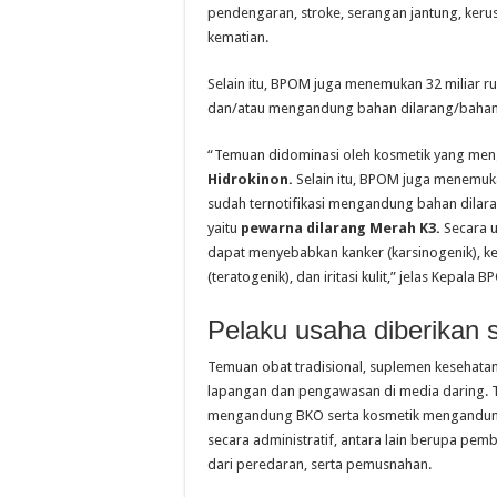
pendengaran, stroke, serangan jantung, keru
kematian.
Selain itu, BPOM juga menemukan 32 miliar ru
dan/atau mengandung bahan dilarang/bahan
“Temuan didominasi oleh kosmetik yang m
Hidrokinon.
Selain itu, BPOM juga menemuka
sudah ternotifikasi mengandung bahan dila
yaitu
pewarna dilarang Merah K3.
Secara 
dapat menyebabkan kanker (karsinogenik), ke
(teratogenik), dan iritasi kulit,” jelas Kepala 
Pelaku usaha diberikan 
Temuan obat tradisional, suplemen kesehatan
lapangan dan pengawasan di media daring. 
mengandung BKO serta kosmetik mengandung 
secara administratif, antara lain berupa pem
dari peredaran, serta pemusnahan.