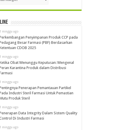
line
1 minggu ago
Perkembangan Penyimpanan Produk CCP pada
Pedagang Besar Farmasi (PBF) Berdasarkan
Ketentuan CDOB 2025
1 minggu ago
Ketika Obat Menunggu Keputusan: Mengenal
Peran Karantina Produk dalam Distribusi
Farmasi
1 minggu ago
Pentingnya Penerapan Pemantauan Partikel
Pada Industri Steril Farmasi Untuk Pemastian
Mutu Produk Steril
1 minggu ago
Penerapan Data Integrity Dalam Sistem Quality
Control Di Industri Farmasi
1 minggu ago