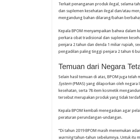
Terkait penanganan produk ilegal, selama t
dan suplemen kesehatan ilegal dan/atau meng
mengandung bahan dilarang/bahan berbahaya 
Kepala BPOM menyampaikan bahwa dalam kurun
perkara obat tradisional dan suplemen keseha
penjara 2 tahun dan denda 1 miliar rupiah, s
pengadilan paling tinggi penjara 2 tahun 6 bu
Temuan dari Negara Tet
Selain hasil temuan di atas, BPOM juga telah 
System
(PMAS) yang dilaporkan oleh negara l
kesehatan, serta 78 item kosmetik mengand
tersebut merupakan produk yang tidak terda
Kepala BPOM kembali menegaskan agar pelak
peraturan perundangan-undangan.
“Di tahun 2019 BPOM masih menemukan adan
warning
tahun-tahun sebelumnya. Untuk itu 