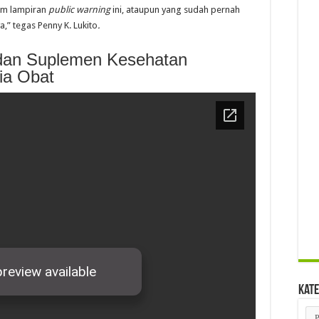
am lampiran
public warning
ini, ataupun yang sudah pernah
,” tegas Penny K. Lukito
.
l dan Suplemen Kesehatan
ia Obat
Kate
Kat