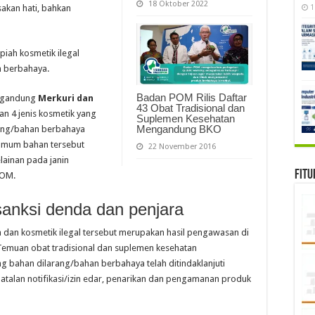
18 Oktober 2022
1
sakan hati, bahkan
piah kosmetik ilegal
 berbahaya.
Badan POM Rilis Daftar
engandung
Merkuri dan
43 Obat Tradisional dan
n 4 jenis kosmetik yang
Suplemen Kesehatan
Mengandung BKO
rang/bahan berbahaya
umum bahan tersebut
22 November 2016
lainan pada janin
Fitu
BPOM.
sanksi denda dan penjara
 dan kosmetik ilegal tersebut merupakan hasil pengawasan di
Temuan obat tradisional dan suplemen kesehatan
bahan dilarang/bahan berbahaya telah ditindaklanjuti
batalan notifikasi/izin edar, penarikan dan pengamanan produk