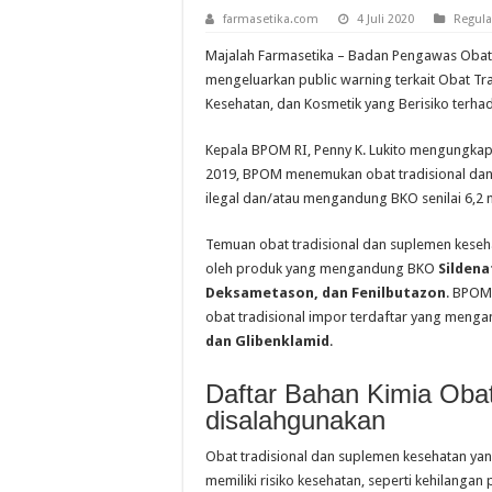
farmasetika.com
4 Juli 2020
Regula
Majalah Farmasetika – Badan Pengawas Oba
mengeluarkan public warning terkait Obat Tr
Kesehatan, dan Kosmetik yang Berisiko terha
Kepala BPOM RI, Penny K. Lukito mengungka
2019, BPOM menemukan obat tradisional da
ilegal dan/atau mengandung BKO senilai 6,2 m
Temuan obat tradisional dan suplemen keseh
oleh produk yang mengandung BKO
Sildena
Deksametason, dan Fenilbutazon
. BPOM
obat tradisional impor terdaftar yang men
dan Glibenklamid
.
Daftar Bahan Kimia Oba
disalahgunakan
Obat tradisional dan suplemen kesehatan 
memiliki risiko kesehatan, seperti kehilangan