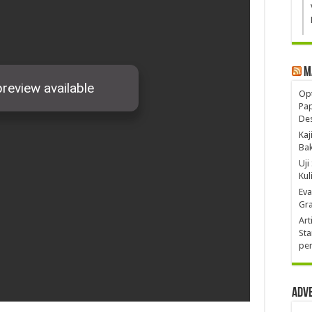
M
Opt
Pa
De
Kaj
Ba
Uji
Kul
Eva
Gra
Art
Sta
pen
Adv