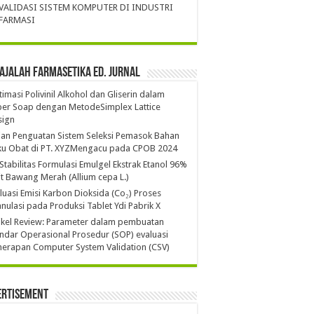
VALIDASI SISTEM KOMPUTER DI INDUSTRI
FARMASI
ajalah Farmasetika Ed. Jurnal
imasi Polivinil Alkohol dan Gliserin dalam
per Soap dengan MetodeSimplex Lattice
sign
ian Penguatan Sistem Seleksi Pemasok Bahan
ku Obat di PT. XYZMengacu pada CPOB 2024
 Stabilitas Formulasi Emulgel Ekstrak Etanol 96%
it Bawang Merah (Allium cepa L.)
luasi Emisi Karbon Dioksida (Co₂) Proses
nulasi pada Produksi Tablet Ydi Pabrik X
ikel Review: Parameter dalam pembuatan
ndar Operasional Prosedur (SOP) evaluasi
erapan Computer System Validation (CSV)
ertisement