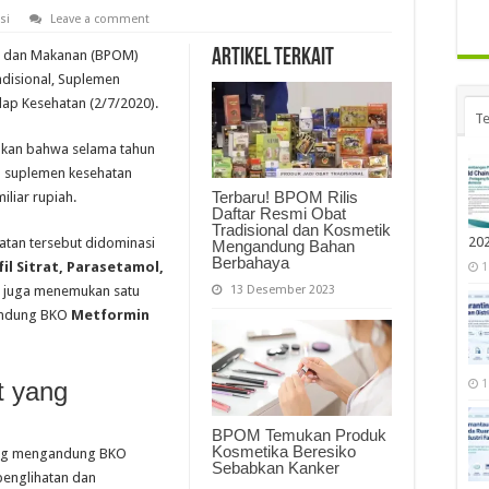
si
Leave a comment
Artikel Terkait
t dan Makanan (BPOM)
adisional, Suplemen
dap Kesehatan (2/7/2020).
Te
pkan bahwa selama tahun
n suplemen kesehatan
Terbaru! BPOM Rilis
iliar rupiah.
Daftar Resmi Obat
Tradisional dan Kosmetik
20
atan tersebut didominasi
Mengandung Bahan
Berbahaya
fil Sitrat, Parasetamol,
1
13 Desember 2023
 juga menemukan satu
gandung BKO
Metformin
1
t yang
BPOM Temukan Produk
Kosmetika Beresiko
yang mengandung BKO
Sebabkan Kanker
 penglihatan dan