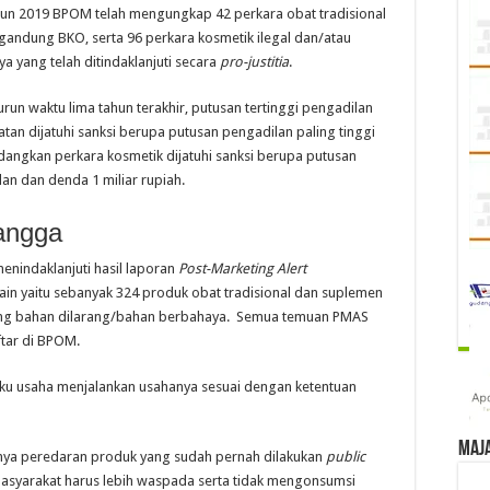
ahun 2019 BPOM telah mengungkap 42 perkara obat tradisional
andung BKO, serta 96 perkara kosmetik ilegal dan/atau
yang telah ditindaklanjuti secara
pro-justitia
.
 waktu lima tahun terakhir, putusan tertinggi pengadilan
tan dijatuhi sanksi berupa putusan pengadilan paling tinggi
edangkan perkara kosmetik dijatuhi sanksi berupa putusan
lan dan denda 1 miliar rupiah.
angga
menindaklanjuti hasil laporan
Post-Marketing Alert
ain yaitu sebanyak 324 produk obat tradisional dan suplemen
ung bahan dilarang/bahan berbahaya. Semua temuan PMAS
ftar di BPOM.
u usaha menjalankan usahanya sesuai dengan ketentuan
Maj
ya peredaran produk yang sudah pernah dilakukan
public
masyarakat harus lebih waspada serta tidak mengonsumsi