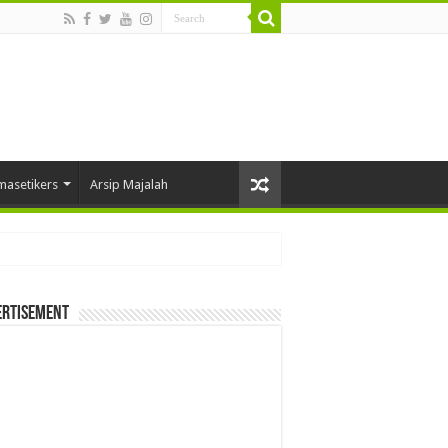
masetikers
Arsip Majalah
ertisement