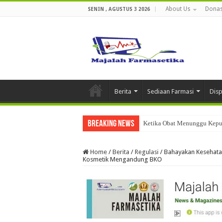
About Us
Donas
SENIN , AGUSTUS 3 2026
Berita
Sediaan Farmasi
Dis
Breaking News
Ketika Obat Menunggu Keput
Home
/
Berita
/
Regulasi
/
Bahayakan Kesehatan
Kosmetik Mengandung BKO