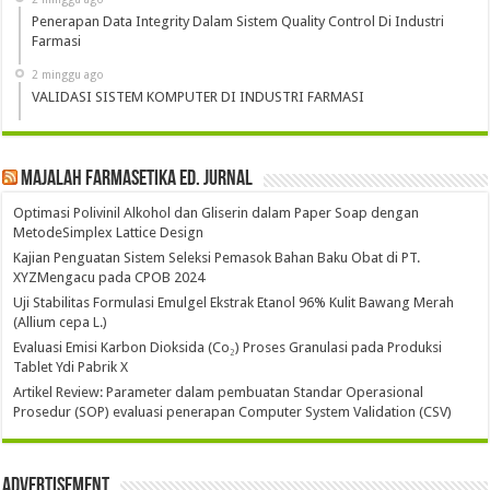
Penerapan Data Integrity Dalam Sistem Quality Control Di Industri
Farmasi
2 minggu ago
VALIDASI SISTEM KOMPUTER DI INDUSTRI FARMASI
Majalah Farmasetika Ed. Jurnal
Optimasi Polivinil Alkohol dan Gliserin dalam Paper Soap dengan
MetodeSimplex Lattice Design
Kajian Penguatan Sistem Seleksi Pemasok Bahan Baku Obat di PT.
XYZMengacu pada CPOB 2024
Uji Stabilitas Formulasi Emulgel Ekstrak Etanol 96% Kulit Bawang Merah
(Allium cepa L.)
Evaluasi Emisi Karbon Dioksida (Co₂) Proses Granulasi pada Produksi
Tablet Ydi Pabrik X
Artikel Review: Parameter dalam pembuatan Standar Operasional
Prosedur (SOP) evaluasi penerapan Computer System Validation (CSV)
Advertisement