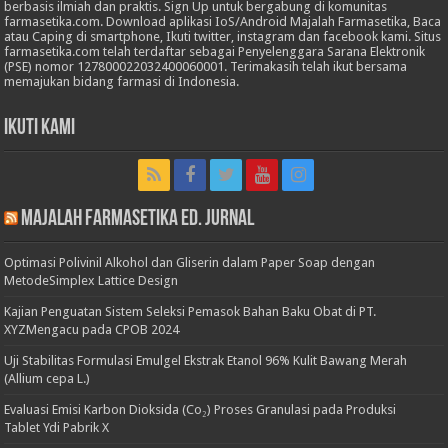
berbasis ilmiah dan praktis. Sign Up untuk bergabung di komunitas
farmasetika.com. Download aplikasi IoS/Android Majalah Farmasetika, Baca
atau Caping di smartphone, Ikuti twitter, instagram dan facebook kami. Situs
farmasetika.com telah terdaftar sebagai Penyelenggara Sarana Elektronik
(PSE) nomor 127800022032400060001. Terimakasih telah ikut bersama
memajukan bidang farmasi di Indonesia.
Ikuti Kami
Majalah Farmasetika Ed. Jurnal
Optimasi Polivinil Alkohol dan Gliserin dalam Paper Soap dengan
MetodeSimplex Lattice Design
Kajian Penguatan Sistem Seleksi Pemasok Bahan Baku Obat di PT.
XYZMengacu pada CPOB 2024
Uji Stabilitas Formulasi Emulgel Ekstrak Etanol 96% Kulit Bawang Merah
(Allium cepa L.)
Evaluasi Emisi Karbon Dioksida (Co₂) Proses Granulasi pada Produksi
Tablet Ydi Pabrik X