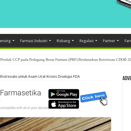
ensing
Farmasi Industri
Risbang
Regulasi
Partner
Far
Produk CCP pada Pedagang Besar Farmasi (PBF) Berdasarkan Ketentuan CDOB 2
hotrexate untuk Asam Urat Kronis Disetujui FDA
Adv