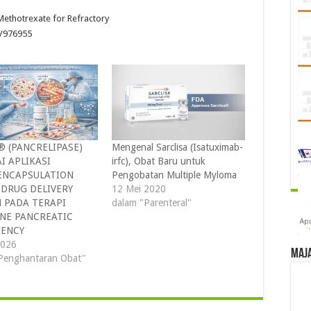
ethotrexate for Refractory
e/976955
 (PANCRELIPASE)
Mengenal Sarclisa (Isatuximab-
I APLIKASI
irfc), Obat Baru untuk
ENCAPSULATION
Pengobatan Multiple Myloma
DRUG DELIVERY
12 Mei 2020
 PADA TERAPI
dalam "Parenteral"
NE PANCREATIC
IENCY
2026
Maj
Penghantaran Obat"