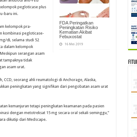
atan antibodi anti-PEG
kelompok pegloticase plus
-baru ini.
FDA Peringatkan
lam kelompok pra-
Peningkatan Risiko
Kematian Akibat
n kombinasi pegloticase-
Febuxostat
 mg/dL selama studi 52
16 Mei 2019
ta dalam kelompok
r. Meskipun serangan asam
at tampaknya tidak
Fitu
gan asam urat.
h, CCD, seorang ahli reumatologi di Anchorage, Alaska,
kan peningkatan yang signifikan dari pengobatan asam urat
gkatan kemanjuran tetapi peningkatan keamanan pada pasien
nasi dengan metotreksat 15 mg secara oral sekali seminggu,”
ara dikutip dari Medscape.