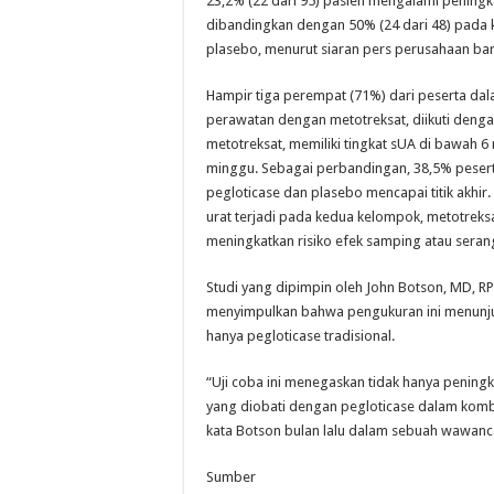
23,2% (22 dari 95) pasien mengalami peningk
dibandingkan dengan 50% (24 dari 48) pada 
plasebo, menurut siaran pers perusahaan baru
Hampir tiga perempat (71%) dari peserta da
perawatan dengan metotreksat, diikuti denga
metotreksat, memiliki tingkat sUA di bawah 6
minggu. Sebagai perbandingan, 38,5% peser
pegloticase dan plasebo mencapai titik akhi
urat terjadi pada kedua kelompok, metotreks
meningkatkan risiko efek samping atau seran
Studi yang dipimpin oleh John Botson, MD, RP
menyimpulkan bahwa pengukuran ini menunjuk
hanya pegloticase tradisional.
“Uji coba ini menegaskan tidak hanya penin
yang diobati dengan pegloticase dalam kombi
kata Botson bulan lalu dalam sebuah wawanc
Sumber