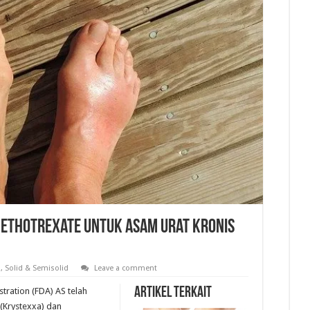
Methotrexate untuk Asam Urat Kronis
a
,
Solid & Semisolid
Leave a comment
Artikel Terkait
tration (FDA) AS telah
(Krystexxa) dan