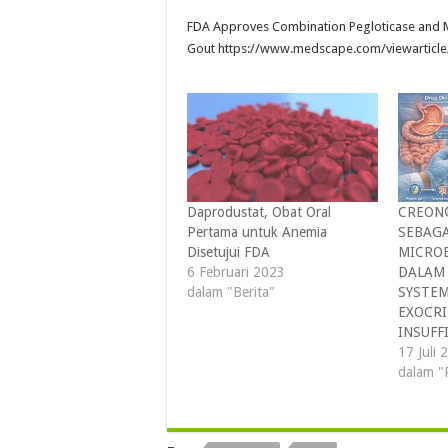
FDA Approves Combination Pegloticase and M
Gout https://www.medscape.com/viewarticl
Daprodustat, Obat Oral
CREON®
Pertama untuk Anemia
SEBAGA
Disetujui FDA
MICRO
6 Februari 2023
DALAM 
dalam "Berita"
SYSTEM
EXOCRI
INSUFF
17 Juli 
dalam "