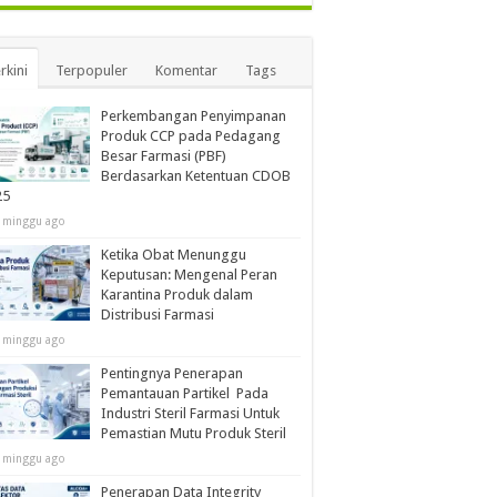
rkini
Terpopuler
Komentar
Tags
Perkembangan Penyimpanan
Produk CCP pada Pedagang
Besar Farmasi (PBF)
Berdasarkan Ketentuan CDOB
25
 minggu ago
Ketika Obat Menunggu
Keputusan: Mengenal Peran
Karantina Produk dalam
Distribusi Farmasi
 minggu ago
Pentingnya Penerapan
Pemantauan Partikel Pada
Industri Steril Farmasi Untuk
Pemastian Mutu Produk Steril
 minggu ago
Penerapan Data Integrity