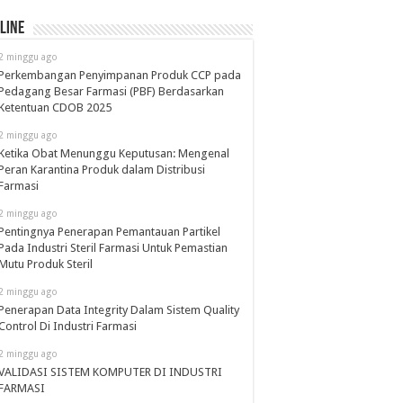
line
2 minggu ago
Perkembangan Penyimpanan Produk CCP pada
Pedagang Besar Farmasi (PBF) Berdasarkan
Ketentuan CDOB 2025
2 minggu ago
Ketika Obat Menunggu Keputusan: Mengenal
Peran Karantina Produk dalam Distribusi
Farmasi
2 minggu ago
Pentingnya Penerapan Pemantauan Partikel
Pada Industri Steril Farmasi Untuk Pemastian
Mutu Produk Steril
2 minggu ago
Penerapan Data Integrity Dalam Sistem Quality
Control Di Industri Farmasi
2 minggu ago
VALIDASI SISTEM KOMPUTER DI INDUSTRI
FARMASI