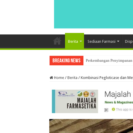
Berita
Sediaan Farmasi
Disp
Breaking News
Perkembangan Penyimpanan 
Home
/
Berita
/
Kombinasi Pegloticase dan Met