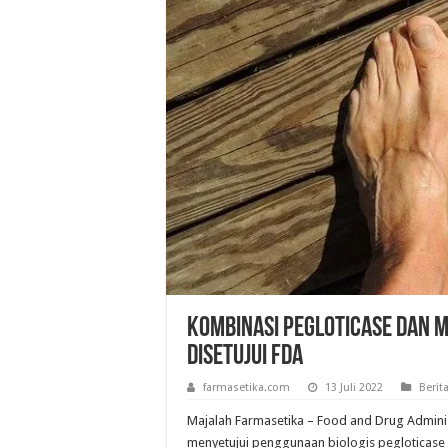
Kombinasi Pegloticase dan 
Disetujui FDA
farmasetika.com
13 Juli 2022
Berit
Majalah Farmasetika – Food and Drug Adminis
menyetujui penggunaan biologis pegloticase 