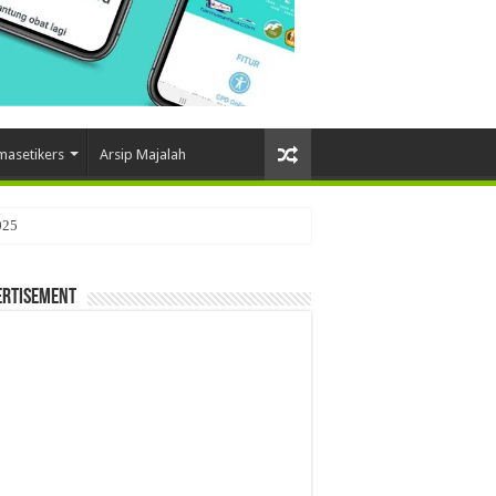
masetikers
Arsip Majalah
025
ertisement