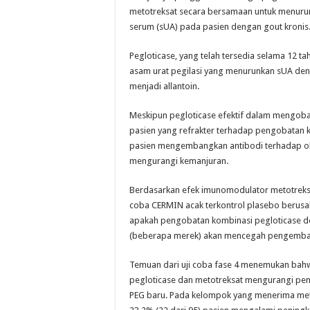
metotreksat secara bersamaan untuk menuru
serum (sUA) pada pasien dengan gout kronis
Pegloticase, yang telah tersedia selama 12 ta
asam urat pegilasi yang menurunkan sUA d
menjadi allantoin.
Meskipun pegloticase efektif dalam mengoba
pasien yang refrakter terhadap pengobatan k
pasien mengembangkan antibodi terhadap ob
mengurangi kemanjuran.
Berdasarkan efek imunomodulator metotreksat,
coba CERMIN acak terkontrol plasebo berus
apakah pengobatan kombinasi pegloticase d
(beberapa merek) akan mencegah pengemban
Temuan dari uji coba fase 4 menemukan ba
pegloticase dan metotreksat mengurangi pem
PEG baru. Pada kelompok yang menerima meto