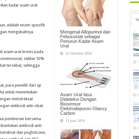
nkan kadar asam urat
.
Te
hun, adalah enzim spesifik
Mengenal Allopurinol dan
engan mengubahnya
Febuxostat sebagai
Penurun Kadar Asam
Urat
ti asam urat kronis pada
22 Oktober 2020
20
onvensional, sekitar 92%
2
at tersebut, sehingga
 para peneliti dari uji
aha untuk menentukan
Asam Urat bisa
2
engan metotreksat
Dideteksi Dengan
Biosensor
gan antibodi anti-obat.
Elektrodeposisi Glassy
Carbon
hwa pemberian bersama
13 Juni 2019
bentukan antibodi anti-
2
treksat dan pegloticase,