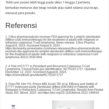
TEAEs per pasien lebih tinggi pada siklus 1 hingga 2 pertama,
kemudian menurun dan tetap rendah atau stabil selama sisa terapi,
menurut para penulis.
Referensi
1. Citius pharmaceuticals receives FDA approval for Lymphir (denileukin
diftitox-cxdl) immunotherapy for the treatment of adults with relapsed or
refractory cutaneous T-cell lymphoma. News release. Citius Pharma.
August 8, 2024. Accessed August 8, 2024.
https://prnmedia.prnewswire.com/news-releases/citius-pharmaceuticals-
receives-fda-approval-for-lymphir-denileukin-diftitox-cxdl-immunotherapy-
for-the-treatment-of-adults-with-relapsed-or-refractory-cutaneous-t-cell-
lymphoma-302217630.html
2. A Trial of E7777 in Persistent and Recurrent Cutaneous T-Cell
Lymphoma. ClinicalTrials.gov identification: NCT01871727. Updated
December 12, 2022. Accessed August 8, 2024.
https://clinicaltrials.gov/study/NCT01871727
3. Foss FM, Kim YH, Prince MM, Kuzel TM, et al. Efficacy and Safety of
E7777 (improved purity Denileukin diftitox [ONTAK]) in Patients with
Relapsed or Refractory Cutaneous T-Cell Lymphoma: Results from Pivotal
Study 302.
Blood. 2022.
doi:https://doi.org/10.1182/blood-2022-166916