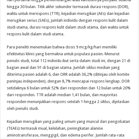
hingga 30 bulan. Titik akhir sekunder termasuk durasi respons (DOR),
waktu untuk merespons (TTR), kejadian merugikan (AEs) dan kejadian
merugikan serius (SAEs), jumlah individu dengan respons kulit dalam
studi utama, durasi respons kulit dalam studi utama, dan waktu untuk
respons kulit dalam studi utama.
Para peneliti menemukan bahwa dosis 9 mcg/kg/hari memiliki
efektivitas klinis yang bermakna untuk populasi pasien. Menurut
penulis studi, total 112 individu ikut serta dalam studi ini, dengan 21 di
bagian awal dan 91 di bagian utama. Jumlah siklus median yang
diterima pasien adalah 6, dan ORR adalah 36,2% (ditinjau oleh komite
peninjau independen), dengan 8,7% mencapai respons lengkap. DOR
setidaknya 6 bulan untuk 52% dari responden dan 12 bulan untuk 20%
dari responden. TTR adalah median 1,41 bulan, dan mayoritas
responden menunjukkan respons setelah 1 hingga 2 siklus, dijelaskan
oleh penulis studi.
Kejadian merugikan yang paling umum yang muncul dari pengobatan
(TEAEs) termasuk mual, kelelahan, peningkatan alanine
aminotransferase, menggigil, dan edema perifer. Jumlah rata-rata