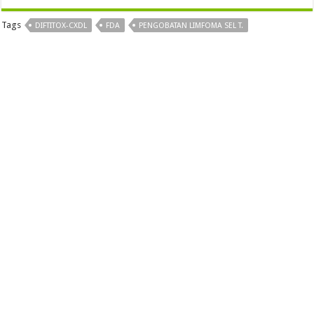
Tags
DIFTITOX-CXDL
FDA
PENGOBATAN LIMFOMA SEL T.