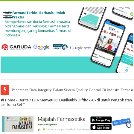
Penerapan Data Integrity Dalam Sistem Quality Control Di Industri Farmasi
Home
/
Berita
/
FDA Menyetujui Denileukin Diftitox-Cxdl untuk Pengobatan
Limfoma Sel T