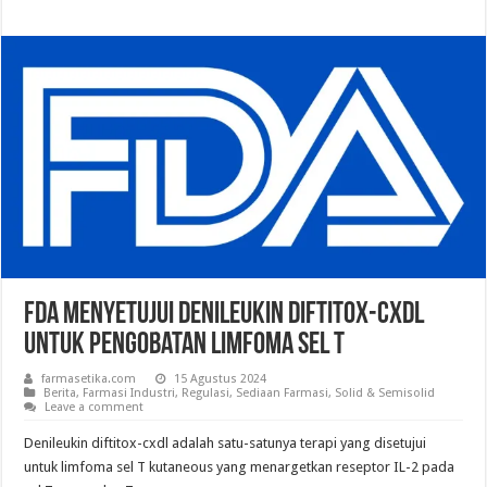
FDA Menyetujui Denileukin Diftitox-Cxdl
untuk Pengobatan Limfoma Sel T
farmasetika.com
15 Agustus 2024
Berita
,
Farmasi Industri
,
Regulasi
,
Sediaan Farmasi
,
Solid & Semisolid
Leave a comment
Denileukin diftitox-cxdl adalah satu-satunya terapi yang disetujui
untuk limfoma sel T kutaneous yang menargetkan reseptor IL-2 pada