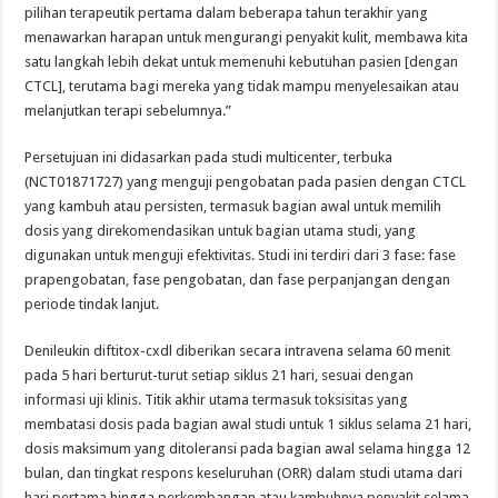
pilihan terapeutik pertama dalam beberapa tahun terakhir yang
menawarkan harapan untuk mengurangi penyakit kulit, membawa kita
satu langkah lebih dekat untuk memenuhi kebutuhan pasien [dengan
CTCL], terutama bagi mereka yang tidak mampu menyelesaikan atau
melanjutkan terapi sebelumnya.”
Persetujuan ini didasarkan pada studi multicenter, terbuka
(NCT01871727) yang menguji pengobatan pada pasien dengan CTCL
yang kambuh atau persisten, termasuk bagian awal untuk memilih
dosis yang direkomendasikan untuk bagian utama studi, yang
digunakan untuk menguji efektivitas. Studi ini terdiri dari 3 fase: fase
prapengobatan, fase pengobatan, dan fase perpanjangan dengan
periode tindak lanjut.
Denileukin diftitox-cxdl diberikan secara intravena selama 60 menit
pada 5 hari berturut-turut setiap siklus 21 hari, sesuai dengan
informasi uji klinis. Titik akhir utama termasuk toksisitas yang
membatasi dosis pada bagian awal studi untuk 1 siklus selama 21 hari,
dosis maksimum yang ditoleransi pada bagian awal selama hingga 12
bulan, dan tingkat respons keseluruhan (ORR) dalam studi utama dari
hari pertama hingga perkembangan atau kambuhnya penyakit selama