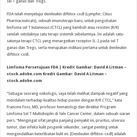
sel T ganas dan Tregs.
FDA telah menyetujui denileukin diftitox-cxdl (Lymphir; Citius
Pharmaceuticals), sebuah imunoterapi baru, untuk pengobatan
limfoma sel T kutaneous (CTCL) yang kambuh atau resisten (R/R)
setelah setidaknya satu terapi sistemik sebelumnya. Ini adalah satu-
satunya terapi CTCL yang menargetkan reseptor IL-2 pada sel T
ganas dan Tregs, serta merupakan indikasi pertama untuk denileukin
diftitox-cxdl.
Limfoma Persetujuan FDA | Kredit Gambar: David A Litman –
stock.adobe.com
Kredit Gambar: David A Litman –
stock.adobe.com
“Sebagai seorang onkologis, saya telah melihat dampak negatif yang
mendalam terhadap kualitas hidup pasien dengan R/R CTCL,” kata
Francine Foss, MD, profesor hematologi dan direktur Program
Limfoma Sel T Multidisiplin di Yale Cancer Center, dalam sebuah siaran
pers. “Mengingat sifat jangka panjang penyakit ini, pruritus, ulserasi
tumor, dan infeksi kulit piogenik sekunder, sangat penting untuk
mengendalikan keterlibatan kulit ini. [Denileukin diftitox-cxdl] adalah