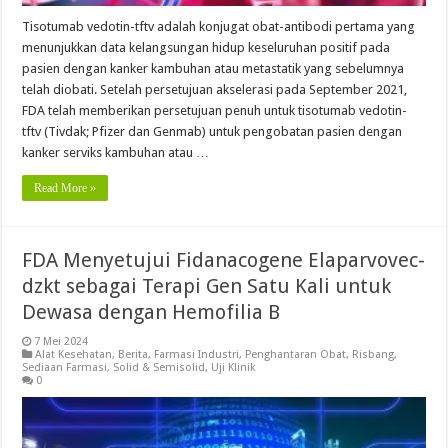
Tisotumab vedotin-tftv adalah konjugat obat-antibodi pertama yang
menunjukkan data kelangsungan hidup keseluruhan positif pada
pasien dengan kanker kambuhan atau metastatik yang sebelumnya
telah diobati. Setelah persetujuan akselerasi pada September 2021,
FDA telah memberikan persetujuan penuh untuk tisotumab vedotin-
tftv (Tivdak; Pfizer dan Genmab) untuk pengobatan pasien dengan
kanker serviks kambuhan atau …
Read More »
FDA Menyetujui Fidanacogene Elaparvovec-
dzkt sebagai Terapi Gen Satu Kali untuk
Dewasa dengan Hemofilia B
7 Mei 2024
Alat Kesehatan
,
Berita
,
Farmasi Industri
,
Penghantaran Obat
,
Risbang
,
Sediaan Farmasi
,
Solid & Semisolid
,
Uji Klinik
0