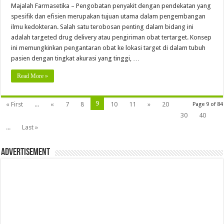
Majalah Farmasetika – Pengobatan penyakit dengan pendekatan yang
spesifik dan efisien merupakan tujuan utama dalam pengembangan
ilmu kedokteran. Salah satu terobosan penting dalam bidang ini
adalah targeted drug delivery atau pengiriman obat tertarget. Konsep
ini memungkinkan pengantaran obat ke lokasi target di dalam tubuh
pasien dengan tingkat akurasi yang tinggi, …
Read More »
9
« First
...
«
7
8
10
11
»
20
Page 9 of 84
30
40
...
Last »
Advertisement