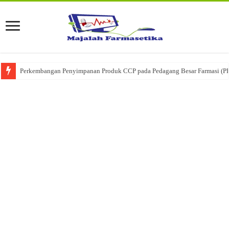
Ketika Obat Menunggu Keputusan: Mengenal Peran Karantina Produk dalam