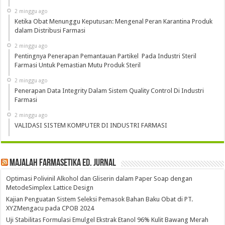
2 minggu ago
Ketika Obat Menunggu Keputusan: Mengenal Peran Karantina Produk
dalam Distribusi Farmasi
2 minggu ago
Pentingnya Penerapan Pemantauan Partikel Pada Industri Steril
Farmasi Untuk Pemastian Mutu Produk Steril
2 minggu ago
Penerapan Data Integrity Dalam Sistem Quality Control Di Industri
Farmasi
2 minggu ago
VALIDASI SISTEM KOMPUTER DI INDUSTRI FARMASI
Majalah Farmasetika Ed. Jurnal
Optimasi Polivinil Alkohol dan Gliserin dalam Paper Soap dengan
MetodeSimplex Lattice Design
Kajian Penguatan Sistem Seleksi Pemasok Bahan Baku Obat di PT.
XYZMengacu pada CPOB 2024
Uji Stabilitas Formulasi Emulgel Ekstrak Etanol 96% Kulit Bawang Merah