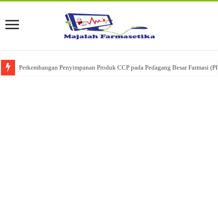
Ketika Obat Menunggu Keputusan: Mengenal Peran Karantina Produk dalam