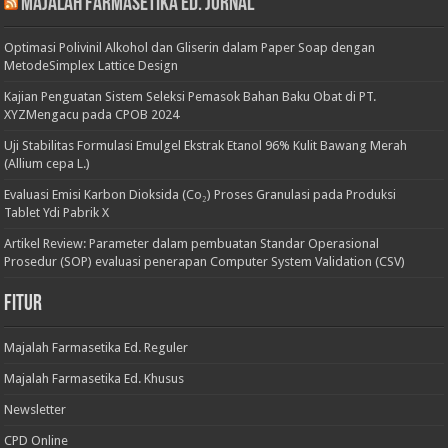
Majalah Farmasetika Ed. Jurnal
Optimasi Polivinil Alkohol dan Gliserin dalam Paper Soap dengan
MetodeSimplex Lattice Design
Kajian Penguatan Sistem Seleksi Pemasok Bahan Baku Obat di PT.
XYZMengacu pada CPOB 2024
Uji Stabilitas Formulasi Emulgel Ekstrak Etanol 96% Kulit Bawang Merah
(Allium cepa L.)
Evaluasi Emisi Karbon Dioksida (Co₂) Proses Granulasi pada Produksi
Tablet Ydi Pabrik X
Artikel Review: Parameter dalam pembuatan Standar Operasional
Prosedur (SOP) evaluasi penerapan Computer System Validation (CSV)
Fitur
Majalah Farmasetika Ed. Reguler
Majalah Farmasetika Ed. Khusus
Newsletter
CPD Online