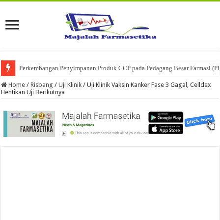
Perkembangan Penyimpanan Produk CCP pada Pedagang Besar Farmasi (P
Ketika Obat Menunggu Keputusan: Mengenal Peran Karantina Produk dalam
Home
/
Risbang
/
Uji Klinik
/
Uji Klinik Vaksin Kanker Fase 3 Gagal, Celldex
Hentikan Uji Berikutnya