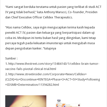
“Kami sangat berduka terutama untuk pasien yang terlibat di studi ACT
IV yang tidak berhasil,” kata Anthony Marucci, Co-founder, Presiden
dan Chief Executive Officer Celldex Therapeutics.
“Atas nama Celldex, saya ingin mengucapkan terima kasih kepada
peneliti ACT IV, pasien dan keluarga yang berpartisipasi dalam uji
coba ini. Meskipun ini tentu bukan hasil yang diinginkan, kami tetap
percaya teguh pada kekuatan imunoterapi untuk mengubah masa
depan pengobatan kanker. “tutupnya
Sumber :
1.
http://www.thestreet.com/story/13484143/1/celldex-brain-tumor-
vaccine-fails-pivotal-clinical-trial.html
2.
http://www.streetinsider.com/Corporate+News/Celldex+
(CLDX)+to+Discontinue+RINTEGA+Phase+3+ACT+IV+Study+Following
+IDSMB+Determination/11394282.html