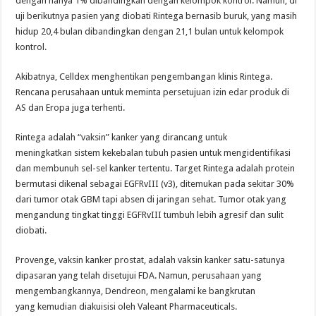
dengan hanya 1% dibandingkan dengan kelompok kontrol. Namun, di
uji berikutnya pasien yang diobati Rintega bernasib buruk, yang masih
hidup 20,4 bulan dibandingkan dengan 21,1 bulan untuk kelompok
kontrol.
Akibatnya, Celldex menghentikan pengembangan klinis Rintega.
Rencana perusahaan untuk meminta persetujuan izin edar produk di
AS dan Eropa juga terhenti.
Rintega adalah “vaksin” kanker yang dirancang untuk
meningkatkan sistem kekebalan tubuh pasien untuk mengidentifikasi
dan membunuh sel-sel kanker tertentu. Target Rintega adalah protein
bermutasi dikenal sebagai EGFRvIII (v3), ditemukan pada sekitar 30%
dari tumor otak GBM tapi absen di jaringan sehat. Tumor otak yang
mengandung tingkat tinggi EGFRvIII tumbuh lebih agresif dan sulit
diobati.
Provenge, vaksin kanker prostat, adalah vaksin kanker satu-satunya
dipasaran yang telah disetujui FDA. Namun, perusahaan yang
mengembangkannya, Dendreon, mengalami ke bangkrutan
yang kemudian diakuisisi oleh Valeant Pharmaceuticals.