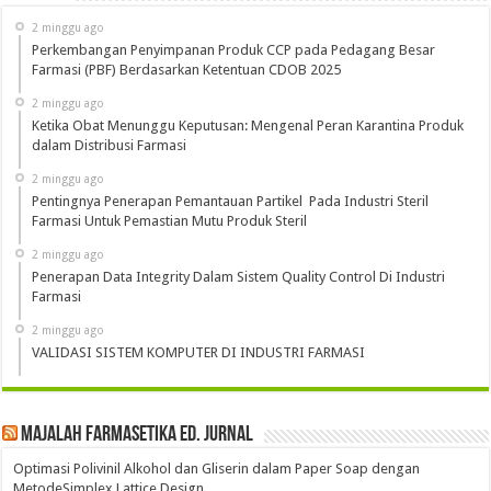
2 minggu ago
Perkembangan Penyimpanan Produk CCP pada Pedagang Besar
Farmasi (PBF) Berdasarkan Ketentuan CDOB 2025
2 minggu ago
Ketika Obat Menunggu Keputusan: Mengenal Peran Karantina Produk
dalam Distribusi Farmasi
2 minggu ago
Pentingnya Penerapan Pemantauan Partikel Pada Industri Steril
Farmasi Untuk Pemastian Mutu Produk Steril
2 minggu ago
Penerapan Data Integrity Dalam Sistem Quality Control Di Industri
Farmasi
2 minggu ago
VALIDASI SISTEM KOMPUTER DI INDUSTRI FARMASI
Majalah Farmasetika Ed. Jurnal
Optimasi Polivinil Alkohol dan Gliserin dalam Paper Soap dengan
MetodeSimplex Lattice Design