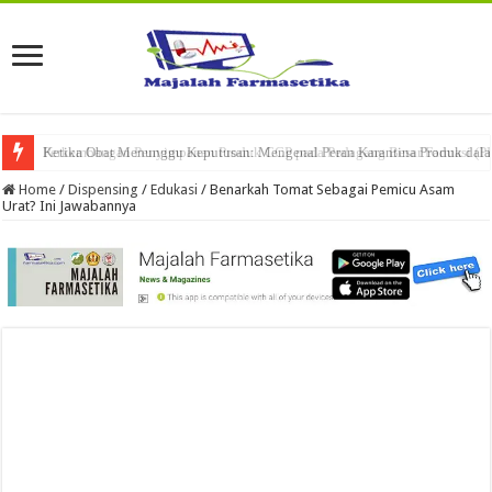
Ketika Obat Menunggu Keputusan: Mengenal Peran Karantina Produk dalam
Home
/
Dispensing
/
Edukasi
/
Benarkah Tomat Sebagai Pemicu Asam
Urat? Ini Jawabannya