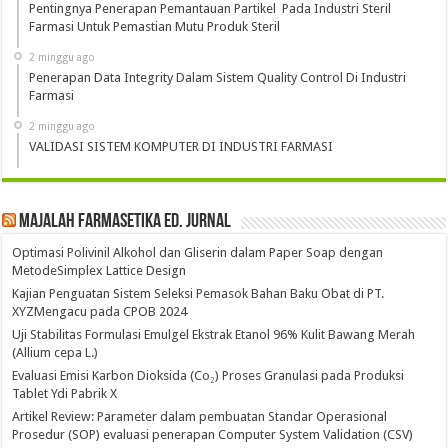
Pentingnya Penerapan Pemantauan Partikel Pada Industri Steril
Farmasi Untuk Pemastian Mutu Produk Steril
2 minggu ago
Penerapan Data Integrity Dalam Sistem Quality Control Di Industri
Farmasi
2 minggu ago
VALIDASI SISTEM KOMPUTER DI INDUSTRI FARMASI
Majalah Farmasetika Ed. Jurnal
Optimasi Polivinil Alkohol dan Gliserin dalam Paper Soap dengan
MetodeSimplex Lattice Design
Kajian Penguatan Sistem Seleksi Pemasok Bahan Baku Obat di PT.
XYZMengacu pada CPOB 2024
Uji Stabilitas Formulasi Emulgel Ekstrak Etanol 96% Kulit Bawang Merah
(Allium cepa L.)
Evaluasi Emisi Karbon Dioksida (Co₂) Proses Granulasi pada Produksi
Tablet Ydi Pabrik X
Artikel Review: Parameter dalam pembuatan Standar Operasional
Prosedur (SOP) evaluasi penerapan Computer System Validation (CSV)