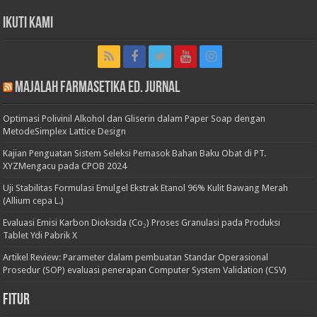
Ikuti Kami
Majalah Farmasetika Ed. Jurnal
Optimasi Polivinil Alkohol dan Gliserin dalam Paper Soap dengan
MetodeSimplex Lattice Design
Kajian Penguatan Sistem Seleksi Pemasok Bahan Baku Obat di PT.
XYZMengacu pada CPOB 2024
Uji Stabilitas Formulasi Emulgel Ekstrak Etanol 96% Kulit Bawang Merah
(Allium cepa L.)
Evaluasi Emisi Karbon Dioksida (Co₂) Proses Granulasi pada Produksi
Tablet Ydi Pabrik X
Artikel Review: Parameter dalam pembuatan Standar Operasional
Prosedur (SOP) evaluasi penerapan Computer System Validation (CSV)
Fitur