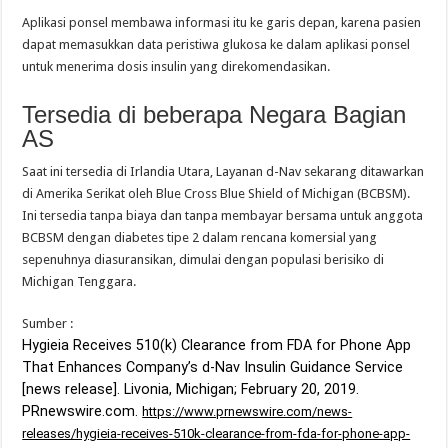
Aplikasi ponsel membawa informasi itu ke garis depan, karena pasien
dapat memasukkan data peristiwa glukosa ke dalam aplikasi ponsel
untuk menerima dosis insulin yang direkomendasikan.
Tersedia di beberapa Negara Bagian
AS
Saat ini tersedia di Irlandia Utara, Layanan d-Nav sekarang ditawarkan
di Amerika Serikat oleh Blue Cross Blue Shield of Michigan (BCBSM).
Ini tersedia tanpa biaya dan tanpa membayar bersama untuk anggota
BCBSM dengan diabetes tipe 2 dalam rencana komersial yang
sepenuhnya diasuransikan, dimulai dengan populasi berisiko di
Michigan Tenggara.
Sumber :
Hygieia Receives 510(k) Clearance from FDA for Phone App
That Enhances Company’s d-Nav Insulin Guidance Service
[news release]. Livonia, Michigan; February 20, 2019.
PRnewswire.com.
https://www.prnewswire.com/news-
releases/hygieia-receives-510k-clearance-from-fda-for-phone-app-