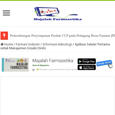
Perkembangan Penyimpanan Produk CCP pada Pedagang Besar Farmasi (P
Ketika Obat Menunggu Keputusan: Mengenal Peran Karantina Produk dalam
Home
/
Farmasi Industri
/
Informasi teknologi
/
Aplikasi Seluler Pertama
untuk Manajemen Insulin Dirilis