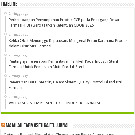
Timeline
2 minggu ago
Perkembangan Penyimpanan Produk CCP pada Pedagang Besar
Farmasi (PBF) Berdasarkan Ketentuan CDOB 2025
2 minggu ago
Ketika Obat Menunggu Keputusan: Mengenal Peran Karantina Produk
dalam Distribusi Farmasi
2 minggu ago
Pentingnya Penerapan Pemantauan Partikel Pada Industri Steril
Farmasi Untuk Pemastian Mutu Produk Steril
2 minggu ago
Penerapan Data Integrity Dalam Sistem Quality Control Di Industri
Farmasi
2 minggu ago
VALIDASI SISTEM KOMPUTER DI INDUSTRI FARMASI
Majalah Farmasetika Ed. Jurnal
Optimasi Polivinil Alkohol dan Gliserin dalam Paper Soap dengan