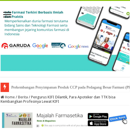
Perkembangan Penyimpanan Produk CCP pada Pedagang Besar Farmasi (P
Ketika Obat Menunggu Keputusan: Mengenal Peran Karantina Produk dalam
Home
/
Berita
/
Pengurus KIFI Dilantik, Para Apoteker dan TTK bisa
Kembangkan Profesinya Lewat KIFI