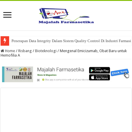
Penerapan Data Integrity Dalam Sistem Quality Control Di Industri Farmasi
Home
/
Risbang
/
Bioteknologi
/
Mengenal Emicizumab, Obat Baru untuk
Hemofilia A