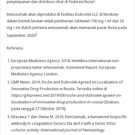
2
penyimpanan dan distribusi obat di Federasi Rusia
.
Emicizumab akan diproduksi di fasilitas Dobrolek LLC di Moskow
dalam bentuk larutan untuk pemberian subkutan 150 mg / ml dan 30
mg / ml. Batch pertama emicizumab akan memasuki pasar Rusia pada
2
September 2020
.
Referensi
European Medicines Agency. 2018. Hemlibra International non-
proprietary name: emicizumab. Assesment Report. European
Medicines Agency: London.
GMP News. 2019. Roche and Dobrolek Agreed on Localization of
Innovative Drug Production in Russia. Tersedia online di
https://gmpnews.net/2019/09/roche-and-dobrolek-agreed-on-
localization-of-innovative-drug-production-in-russia/
[Diakses
pada tanggal 27 Oktober 2019].
Kitazawa T dan Shima M. 2018. Emicizumab, a humanized bispecific
antibody to coagulation factors IXa and X with a factor VIIIa-
cofactor activity
. International Journal of Hematology
.