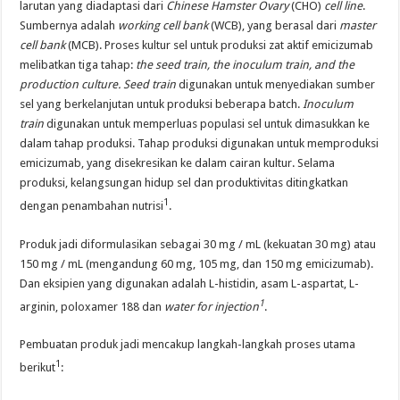
larutan yang diadaptasi dari
Chinese Hamster Ovary
(CHO)
cell line
.
Sumbernya adalah
working cell bank
(WCB), yang berasal dari
master
cell bank
(MCB). Proses kultur sel untuk produksi zat aktif emicizumab
melibatkan tiga tahap:
the seed train, the inoculum train, and the
production culture. Seed train
digunakan untuk menyediakan sumber
sel yang berkelanjutan untuk produksi beberapa batch.
Inoculum
train
digunakan untuk memperluas populasi sel untuk dimasukkan ke
dalam tahap produksi. Tahap produksi digunakan untuk memproduksi
emicizumab, yang disekresikan ke dalam cairan kultur. Selama
produksi, kelangsungan hidup sel dan produktivitas ditingkatkan
1
dengan penambahan nutrisi
.
Produk jadi diformulasikan sebagai 30 mg / mL (kekuatan 30 mg) atau
150 mg / mL (mengandung 60 mg, 105 mg, dan 150 mg emicizumab).
Dan eksipien yang digunakan adalah L-histidin, asam L-aspartat, L-
1
arginin, poloxamer 188 dan
water for injection
.
Pembuatan produk jadi mencakup langkah-langkah proses utama
1
berikut
: