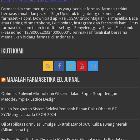
Farmasetika.com merupakan situs yang berisi informasi farmasi terkini
berbasis ilmiah dan praktis. Sign Up untuk bergabung di komunitas
farmasetika.com. Download aplikasi IoS/Android Majalah Farmasetika, Baca
atau Caping di smartphone, Ikuti twitter, instagram dan facebook kami. Situs
farmasetika.com telah terdaftar sebagai Penyelenggara Sarana Elektronik
(PSE) nomor 127800022032400060001. Terimakasih telah ikut bersama
memajukan bidang farmasi di Indonesia.
Ikuti Kami
Majalah Farmasetika Ed. Jurnal
Optimasi Polivinil Alkohol dan Gliserin dalam Paper Soap dengan
MetodeSimplex Lattice Design
Kajian Penguatan Sistem Seleksi Pemasok Bahan Baku Obat di PT.
XYZMengacu pada CPOB 2024
Uji Stabilitas Formulasi Emulgel Ekstrak Etanol 96% Kulit Bawang Merah
(Allium cepa L.)
Evaluasi Emisi Karbon Dioksida (Co₂) Proses Granulasi pada Produksi