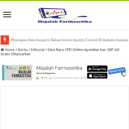
Penerapan Data Integrity Dalam Sistem Quality Control Di Industri Farmasi
Home
/
Berita
/
Editorial
/
Situs Baru CPD Online Apoteker ber-SKP IAI
Gratis Diluncurkan