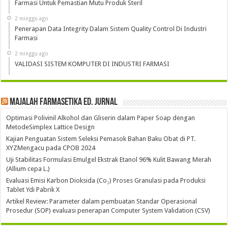
Farmasi Untuk Pemastian Mutu Produk Steril
2 minggu ago
Penerapan Data Integrity Dalam Sistem Quality Control Di Industri
Farmasi
2 minggu ago
VALIDASI SISTEM KOMPUTER DI INDUSTRI FARMASI
Majalah Farmasetika Ed. Jurnal
Optimasi Polivinil Alkohol dan Gliserin dalam Paper Soap dengan
MetodeSimplex Lattice Design
Kajian Penguatan Sistem Seleksi Pemasok Bahan Baku Obat di PT.
XYZMengacu pada CPOB 2024
Uji Stabilitas Formulasi Emulgel Ekstrak Etanol 96% Kulit Bawang Merah
(Allium cepa L.)
Evaluasi Emisi Karbon Dioksida (Co₂) Proses Granulasi pada Produksi
Tablet Ydi Pabrik X
Artikel Review: Parameter dalam pembuatan Standar Operasional
Prosedur (SOP) evaluasi penerapan Computer System Validation (CSV)