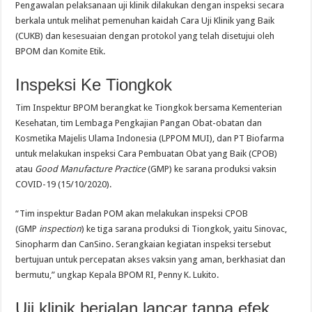
Pengawalan pelaksanaan uji klinik dilakukan dengan inspeksi secara
berkala untuk melihat pemenuhan kaidah Cara Uji Klinik yang Baik
(CUKB) dan kesesuaian dengan protokol yang telah disetujui oleh
BPOM dan Komite Etik.
Inspeksi Ke Tiongkok
Tim Inspektur BPOM berangkat ke Tiongkok bersama Kementerian
Kesehatan, tim Lembaga Pengkajian Pangan Obat-obatan dan
Kosmetika Majelis Ulama Indonesia (LPPOM MUI), dan PT Biofarma
untuk melakukan inspeksi Cara Pembuatan Obat yang Baik (CPOB)
atau
Good Manufacture Practice
(GMP) ke sarana produksi vaksin
COVID-19 (15/10/2020).
“Tim inspektur Badan POM akan melakukan inspeksi CPOB
(GMP
inspection
) ke tiga sarana produksi di Tiongkok, yaitu Sinovac,
Sinopharm dan CanSino. Serangkaian kegiatan inspeksi tersebut
bertujuan untuk percepatan akses vaksin yang aman, berkhasiat dan
bermutu,” ungkap Kepala BPOM RI, Penny K. Lukito.
Uji klinik berjalan lancar tanpa efek