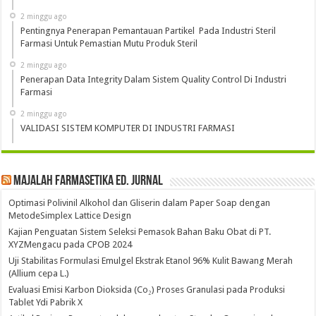
2 minggu ago
Pentingnya Penerapan Pemantauan Partikel Pada Industri Steril
Farmasi Untuk Pemastian Mutu Produk Steril
2 minggu ago
Penerapan Data Integrity Dalam Sistem Quality Control Di Industri
Farmasi
2 minggu ago
VALIDASI SISTEM KOMPUTER DI INDUSTRI FARMASI
Majalah Farmasetika Ed. Jurnal
Optimasi Polivinil Alkohol dan Gliserin dalam Paper Soap dengan
MetodeSimplex Lattice Design
Kajian Penguatan Sistem Seleksi Pemasok Bahan Baku Obat di PT.
XYZMengacu pada CPOB 2024
Uji Stabilitas Formulasi Emulgel Ekstrak Etanol 96% Kulit Bawang Merah
(Allium cepa L.)
Evaluasi Emisi Karbon Dioksida (Co₂) Proses Granulasi pada Produksi
Tablet Ydi Pabrik X