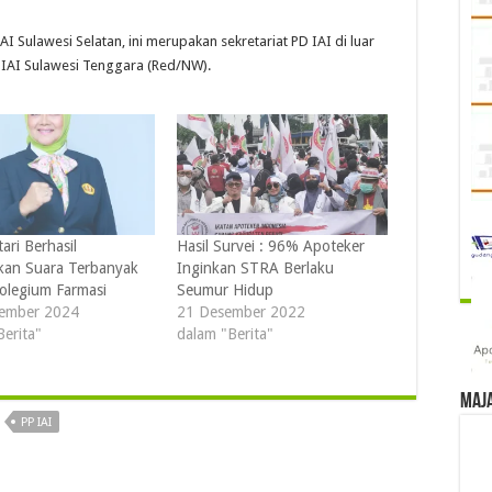
I Sulawesi Selatan, ini merupakan sekretariat PD IAI di luar
D IAI Sulawesi Tenggara (Red/NW).
tari Berhasil
Hasil Survei : 96% Apoteker
an Suara Terbanyak
Inginkan STRA Berlaku
olegium Farmasi
Seumur Hidup
tember 2024
21 Desember 2022
Berita"
dalam "Berita"
Maj
PP IAI