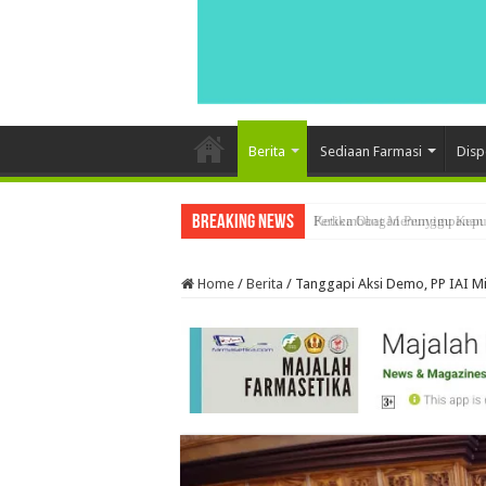
Berita
Sediaan Farmasi
Disp
Breaking News
Ketika Obat Menunggu Keput
Home
/
Berita
/
Tanggapi Aksi Demo, PP IAI M