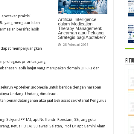
apoteker praktisi
Artificial Intelligence
UU yang mengatur lebih
dalam Medication
Therapy Management:
armasian bersifat lebih
Ancaman atau Peluang
Strategis bagi Apoteker?
28 Februari 2026
 RI dapat memperjuangkan
Fitu
 prolegnas prioritas yang
mbahasan lebih lanjut yang merupakan domain DPR RI dan
 seluruh Apoteker Indonesia untuk berdoa dengan harapan
rbitnya Undang-Undang dimaksud.
atan penandatanganan akta jual beli asset sekretariat Pengurus
ngi Sekjend PP IAI, apt Noffendri Roestam, SSi, anggota
rang, Ketua PD IAI Sulawesi Selatan, Prof Dr apt Gemini Alam