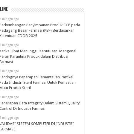
line
2 minggu ago
Perkembangan Penyimpanan Produk CCP pada
Pedagang Besar Farmasi (PBF) Berdasarkan
Ketentuan CDOB 2025
2 minggu ago
Ketika Obat Menunggu Keputusan: Mengenal
Peran Karantina Produk dalam Distribusi
Farmasi
2 minggu ago
Pentingnya Penerapan Pemantauan Partikel
Pada Industri Steril Farmasi Untuk Pemastian
Mutu Produk Steril
2 minggu ago
Penerapan Data Integrity Dalam Sistem Quality
Control Di Industri Farmasi
2 minggu ago
VALIDASI SISTEM KOMPUTER DI INDUSTRI
FARMASI