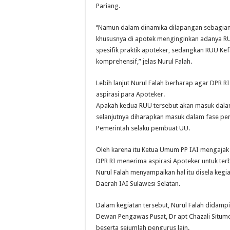
Pariang.
‘’Namun dalam dinamika dilapangan sebagian 
khususnya di apotek menginginkan adanya R
spesifik praktik apoteker, sedangkan RUU Kef
komprehensif,” jelas Nurul Falah.
Lebih lanjut Nurul Falah berharap agar DPR
aspirasi para Apoteker.
Apakah kedua RUU tersebut akan masuk dalam
selanjutnya diharapkan masuk dalam fase pe
Pemerintah selaku pembuat UU.
Oleh karena itu Ketua Umum PP IAI mengajak
DPR RI menerima aspirasi Apoteker untuk te
Nurul Falah menyampaikan hal itu disela kegi
Daerah IAI Sulawesi Selatan.
Dalam kegiatan tersebut, Nurul Falah didampi
Dewan Pengawas Pusat, Dr apt Chazali Situmo
beserta sejumlah pengurus lain.