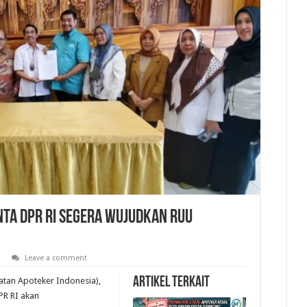
inta DPR RI Segera Wujudkan RUU
Leave a comment
Artikel Terkait
atan Apoteker Indonesia),
PR RI akan