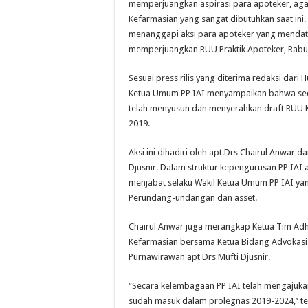
memperjuangkan aspirasi para apoteker, a
Kefarmasian yang sangat dibutuhkan saat ini.
menanggapi aksi para apoteker yang mendat
memperjuangkan RUU Praktik Apoteker, Rabu, 
Sesuai press rilis yang diterima redaksi dari 
Ketua Umum PP IAI menyampaikan bahwa sec
telah menyusun dan menyerahkan draft RUU K
2019.
Aksi ini dihadiri oleh apt.Drs Chairul Anwar da
Djusnir. Dalam struktur kepengurusan PP IAI 
menjabat selaku Wakil Ketua Umum PP IAI y
Perundang-undangan dan asset.
Chairul Anwar juga merangkap Ketua Tim Adh
Kefarmasian bersama Ketua Bidang Advokasi 
Purnawirawan apt Drs Mufti Djusnir.
“Secara kelembagaan PP IAI telah mengajuk
sudah masuk dalam prolegnas 2019-2024,’’ te