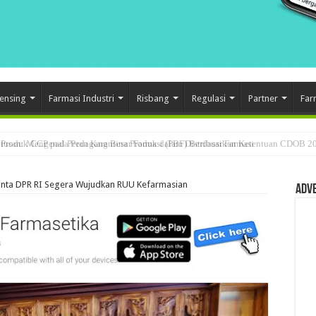
ensing
Farmasi Industri
Risbang
Regulasi
Partner
Far
usan: Mengenal Peran Karantina Produk dalam Distribusi Farmasi
inta DPR RI Segera Wujudkan RUU Kefarmasian
Adv