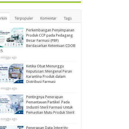
rkini
Terpopuler
Komentar
Tags
Perkembangan Penyimpanan
Produk CCP pada Pedagang
Besar Farmasi (PBF)
Berdasarkan Ketentuan CDOB
25
 minggu ago
Ketika Obat Menunggu
Keputusan: Mengenal Peran
Karantina Produk dalam
Distribusi Farmasi
 minggu ago
Pentingnya Penerapan
Pemantauan Partikel Pada
Industri Steril Farmasi Untuk
Pemastian Mutu Produk Steril
 minggu ago
Penerapan Data Integrity