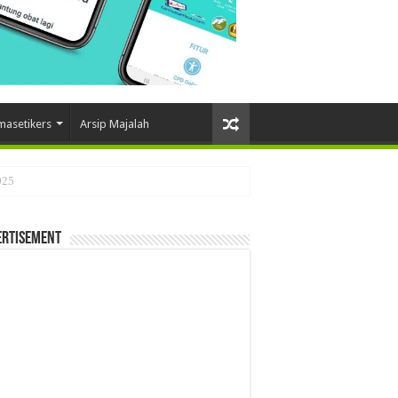
masetikers
Arsip Majalah
ertisement