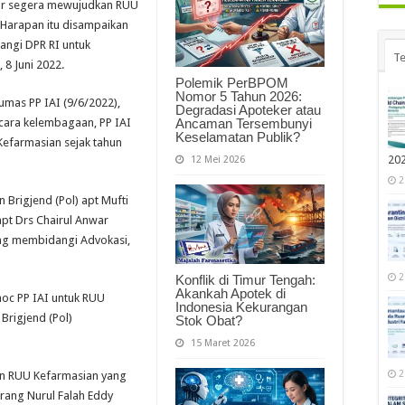
gar segera mewujudkan RUU
 Harapan itu disampaikan
angi DPR RI untuk
Te
8 Juni 2022.
Polemik PerBPOM
Nomor 5 Tahun 2026:
Humas PP IAI (9/6/2022),
Degradasi Apoteker atau
Ancaman Tersembunyi
ara kelembagaan, PP IAI
Keselamatan Publik?
efarmasian sejak tahun
20
12 Mei 2026
2
n Brigjend (Pol) apt Mufti
apt Drs Chairul Anwar
ang membidangi Advokasi,
2
Konflik di Timur Tengah:
Akankah Apotek di
oc PP IAI untuk RUU
Indonesia Kekurangan
Brigjend (Pol)
Stok Obat?
15 Maret 2026
2
an RUU Kefarmasian yang
rang Nurul Falah Eddy