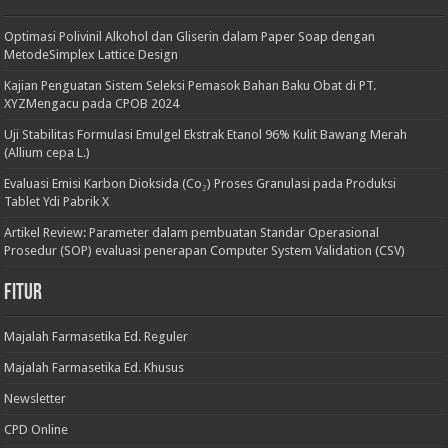
Optimasi Polivinil Alkohol dan Gliserin dalam Paper Soap dengan
MetodeSimplex Lattice Design
Kajian Penguatan Sistem Seleksi Pemasok Bahan Baku Obat di PT.
XYZMengacu pada CPOB 2024
Uji Stabilitas Formulasi Emulgel Ekstrak Etanol 96% Kulit Bawang Merah
(Allium cepa L.)
Evaluasi Emisi Karbon Dioksida (Co₂) Proses Granulasi pada Produksi
Tablet Ydi Pabrik X
Artikel Review: Parameter dalam pembuatan Standar Operasional
Prosedur (SOP) evaluasi penerapan Computer System Validation (CSV)
Fitur
Majalah Farmasetika Ed. Reguler
Majalah Farmasetika Ed. Khusus
Newsletter
CPD Online