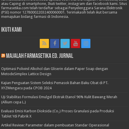
atau Caping di smartphone, Ikuti twitter, instagram dan facebook kami. Situs
farmasetika.com telah terdaftar sebagai Penyelenggara Sarana Elektronik
(PSE) nomor 127800022032400060001. Terimakasih telah ikut bersama
memajukan bidang farmasi di Indonesia.
Ikuti Kami
Majalah Farmasetika Ed. Jurnal
Optimasi Polivinil Alkohol dan Gliserin dalam Paper Soap dengan
MetodeSimplex Lattice Design
Kajian Penguatan Sistem Seleksi Pemasok Bahan Baku Obat di PT.
XYZMengacu pada CPOB 2024
Uji Stabilitas Formulasi Emulgel Ekstrak Etanol 96% Kulit Bawang Merah
(Allium cepa L.)
Evaluasi Emisi Karbon Dioksida (Co₂) Proses Granulasi pada Produksi
Tablet Ydi Pabrik X
Artikel Review: Parameter dalam pembuatan Standar Operasional