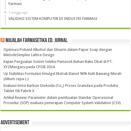
Farmasi
1 minggu ago
VALIDASI SISTEM KOMPUTER DI INDUSTRI FARMASI
Majalah Farmasetika Ed. Jurnal
Optimasi Polivinil Alkohol dan Gliserin dalam Paper Soap dengan
MetodeSimplex Lattice Design
Kajian Penguatan Sistem Seleksi Pemasok Bahan Baku Obat di PT.
XYZMengacu pada CPOB 2024
Uji Stabilitas Formulasi Emulgel Ekstrak Etanol 96% Kulit Bawang Merah
(Allium cepa L.)
Evaluasi Emisi Karbon Dioksida (Co₂) Proses Granulasi pada Produksi
Tablet Ydi Pabrik X
Artikel Review: Parameter dalam pembuatan Standar Operasional
Prosedur (SOP) evaluasi penerapan Computer System Validation (CSV)
Advertisement