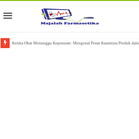
Ketika Obat Menunggu Keputusan: Mengenal Peran Karantina Produk dalam