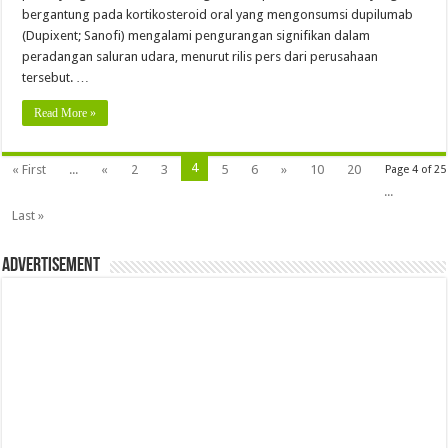
bergantung pada kortikosteroid oral yang mengonsumsi dupilumab
(Dupixent; Sanofi) mengalami pengurangan signifikan dalam
peradangan saluran udara, menurut rilis pers dari perusahaan
tersebut. …
Read More »
4
« First
...
«
2
3
5
6
»
10
20
Page 4 of 25
...
Last »
Advertisement