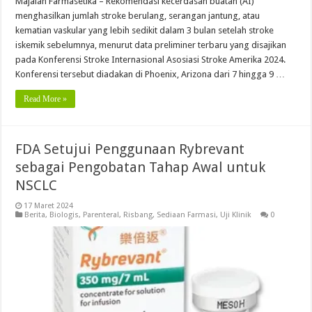
Majalah Farmasetika – Rekomendasi kecerdasan buatan (AI)
menghasilkan jumlah stroke berulang, serangan jantung, atau
kematian vaskular yang lebih sedikit dalam 3 bulan setelah stroke
iskemik sebelumnya, menurut data preliminer terbaru yang disajikan
pada Konferensi Stroke Internasional Asosiasi Stroke Amerika 2024.
Konferensi tersebut diadakan di Phoenix, Arizona dari 7 hingga 9 …
Read More »
FDA Setujui Penggunaan Rybrevant
sebagai Pengobatan Tahap Awal untuk
NSCLC
17 Maret 2024
Berita
,
Biologis
,
Parenteral
,
Risbang
,
Sediaan Farmasi
,
Uji Klinik
0