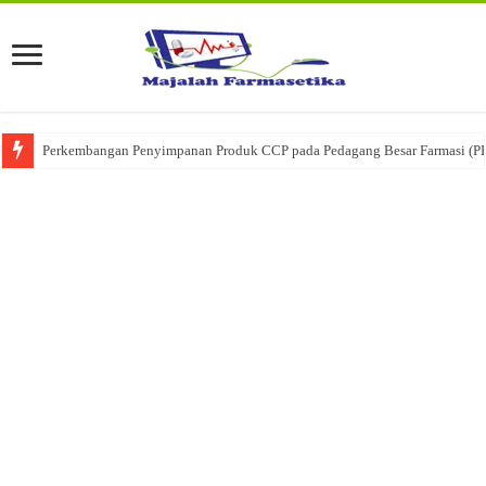
Ketika Obat Menunggu Keputusan: Mengenal Peran Karantina Produk dalam