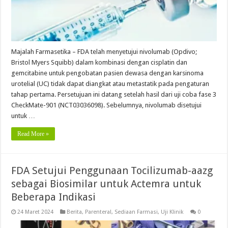
Majalah Farmasetika – FDA telah menyetujui nivolumab (Opdivo;
Bristol Myers Squibb) dalam kombinasi dengan cisplatin dan
gemcitabine untuk pengobatan pasien dewasa dengan karsinoma
urotelial (UC) tidak dapat diangkat atau metastatik pada pengaturan
tahap pertama. Persetujuan ini datang setelah hasil dari uji coba fase 3
CheckMate-901 (NCT03036098). Sebelumnya, nivolumab disetujui
untuk …
Read More »
FDA Setujui Penggunaan Tocilizumab-aazg
sebagai Biosimilar untuk Actemra untuk
Beberapa Indikasi
24 Maret 2024
Berita
,
Parenteral
,
Sediaan Farmasi
,
Uji Klinik
0