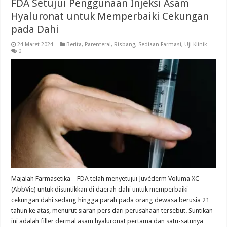
FDA Setujui Penggunaan Injeksi Asam
Hyaluronat untuk Memperbaiki Cekungan
pada Dahi
24 Maret 2024
Berita
,
Parenteral
,
Risbang
,
Sediaan Farmasi
,
Uji Klinik
0
Majalah Farmasetika – FDA telah menyetujui Juvéderm Voluma XC
(AbbVie) untuk disuntikkan di daerah dahi untuk memperbaiki
cekungan dahi sedang hingga parah pada orang dewasa berusia 21
tahun ke atas, menurut siaran pers dari perusahaan tersebut. Suntikan
ini adalah filler dermal asam hyaluronat pertama dan satu-satunya