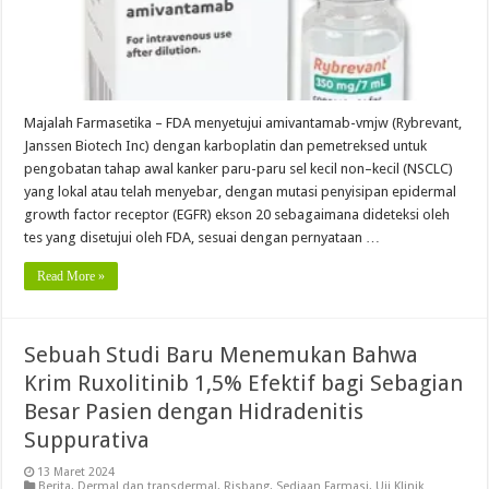
Majalah Farmasetika – FDA menyetujui amivantamab-vmjw (Rybrevant,
Janssen Biotech Inc) dengan karboplatin dan pemetreksed untuk
pengobatan tahap awal kanker paru-paru sel kecil non–kecil (NSCLC)
yang lokal atau telah menyebar, dengan mutasi penyisipan epidermal
growth factor receptor (EGFR) ekson 20 sebagaimana dideteksi oleh
tes yang disetujui oleh FDA, sesuai dengan pernyataan …
Read More »
Sebuah Studi Baru Menemukan Bahwa
Krim Ruxolitinib 1,5% Efektif bagi Sebagian
Besar Pasien dengan Hidradenitis
Suppurativa
13 Maret 2024
Berita
,
Dermal dan transdermal
,
Risbang
,
Sediaan Farmasi
,
Uji Klinik