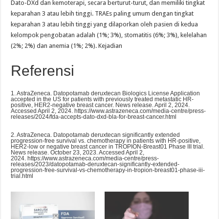
Dato-DXd dan kemoterapi, secara berturut-turut, dan memiliki tingkat
keparahan 3 atau lebih tinggi. TRAEs paling umum dengan tingkat
keparahan 3 atau lebih tinggi yang dilaporkan oleh pasien di kedua
kelompok pengobatan adalah (1%; 3%), stomatitis (6%; 3%), kelelahan
(2%; 2%) dan anemia (1%; 2%). Kejadian
Referensi
1. AstraZeneca. Datopotamab deruxtecan Biologics License Application
accepted in the US for patients with previously treated metastatic HR-
positive, HER2-negative breast cancer. News release. April 2, 2024.
Accessed April 2, 2024. https://www.astrazeneca.com/media-centre/press-
releases/2024/fda-accepts-dato-dxd-bla-for-breast-cancer.html
2. AstraZeneca. Datopotamab deruxtecan significantly extended
progression-free survival vs. chemotherapy in patients with HR-positive,
HER2-low or negative breast cancer in TROPION-Breast01 Phase III trial.
News release. October 23, 2023. Accessed April 2,
2024. https://www.astrazeneca.com/media-centre/press-
releases/2023/datopotamab-deruxtecan-significantly-extended-
progression-free-survival-vs-chemotherapy-in-tropion-breast01-phase-iii-
trial.html