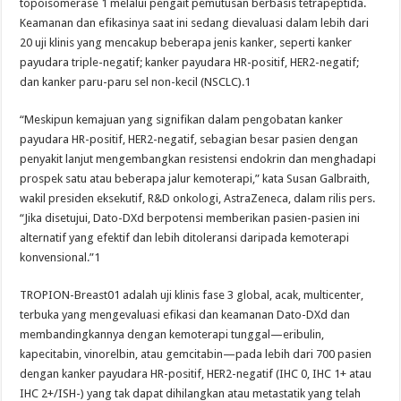
topoisomerase 1 melalui pengait pemutusan berbasis tetrapeptida.
Keamanan dan efikasinya saat ini sedang dievaluasi dalam lebih dari
20 uji klinis yang mencakup beberapa jenis kanker, seperti kanker
payudara triple-negatif; kanker payudara HR-positif, HER2-negatif;
dan kanker paru-paru sel non-kecil (NSCLC).1
“Meskipun kemajuan yang signifikan dalam pengobatan kanker
payudara HR-positif, HER2-negatif, sebagian besar pasien dengan
penyakit lanjut mengembangkan resistensi endokrin dan menghadapi
prospek satu atau beberapa jalur kemoterapi,” kata Susan Galbraith,
wakil presiden eksekutif, R&D onkologi, AstraZeneca, dalam rilis pers.
“Jika disetujui, Dato-DXd berpotensi memberikan pasien-pasien ini
alternatif yang efektif dan lebih ditoleransi daripada kemoterapi
konvensional.”1
TROPION-Breast01 adalah uji klinis fase 3 global, acak, multicenter,
terbuka yang mengevaluasi efikasi dan keamanan Dato-DXd dan
membandingkannya dengan kemoterapi tunggal—eribulin,
kapecitabin, vinorelbin, atau gemcitabin—pada lebih dari 700 pasien
dengan kanker payudara HR-positif, HER2-negatif (IHC 0, IHC 1+ atau
IHC 2+/ISH-) yang tak dapat dihilangkan atau metastatik yang telah