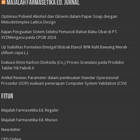
Majalah Farmasetika Ed. Jurnal
Optimasi Polivinil Alkohol dan Gliserin dalam Paper Soap dengan
MetodeSimplex Lattice Design
Kajian Penguatan Sistem Seleksi Pemasok Bahan Baku Obat di PT.
XYZMengacu pada CPOB 2024
Uji Stabilitas Formulasi Emulgel Ekstrak Etanol 96% Kulit Bawang Merah
(Allium cepa L.)
Evaluasi Emisi Karbon Dioksida (Co₂) Proses Granulasi pada Produksi
Tablet Ydi Pabrik X
Artikel Review: Parameter dalam pembuatan Standar Operasional
Prosedur (SOP) evaluasi penerapan Computer System Validation (CSV)
Fitur
Majalah Farmasetika Ed. Reguler
Majalah Farmasetika Ed. Khusus
Newsletter
CPD Online