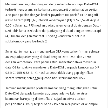
Menurut temuan, dibandingkan dengan kemoterapi saja, Dato-DXd
terbukti mengurangi risiko kemajuan penyakit atau kematian sekitar
37% pada pasien dengan kanker payudara HR-positif, HER2-negatif
(rasio hazard [HR] 0,63; interval kepercayaan [CI] 95% 0,52–0,76; p <
0,001). Selain itu, PFS median pada pasien yang diobati dengan Dato-
DXd lebih lama (6,9 bulan) daripada yang diobati dengan kemoterapi
(4,9 bulan), dengan manfaat PFS yang konsisten di seluruh
subkelompok yang berbeda.2
Selain itu, temuan juga menunjukkan ORR yang terkonfirmasi sebesar
36,4% pada pasien yang diobati dengan Dato-DXd, dan 22,9%
dengan kemoterapi. Para penulis studi mencatat bahwa meskipun
data OS tampaknya mendukung Dato-DXd daripada kemoterapi (HR
0,84; CI 95% 0,62–1,14), hasil tersebut tidak dianggap signifikan
secara statistik, sehingga uji coba harus terus menilai OS.2
Temuan menunjukkan profil keamanan yang menguntungkan untuk
Dato-DXd daripada kemoterapi, tanpa adanya kekhawatiran
keamanan baru yang diidentifikasi. Kejadian advers terkait
pengobatan (TRAEs) terjadi pada 21% dan 45% pasien di kelompok