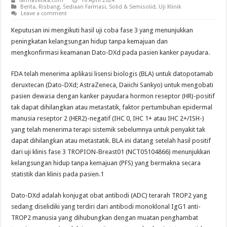
farmasetika.com
16 April 2024
Berita
,
Risbang
,
Sediaan Farmasi
,
Solid & Semisolid
,
Uji Klinik
Leave a comment
Keputusan ini mengikuti hasil uji coba fase 3 yang menunjukkan
peningkatan kelangsungan hidup tanpa kemajuan dan
mengkonfirmasi keamanan Dato-DXd pada pasien kanker payudara.
FDA telah menerima aplikasi lisensi biologis (BLA) untuk datopotamab
deruxtecan (Dato-DXd; AstraZeneca, Daiichi Sankyo) untuk mengobati
pasien dewasa dengan kanker payudara hormon reseptor (HR)-positif
tak dapat dihilangkan atau metastatik, faktor pertumbuhan epidermal
manusia reseptor 2 (HER2)-negatif (IHC 0, IHC 1+ atau IHC 2+/ISH-)
yang telah menerima terapi sistemik sebelumnya untuk penyakit tak
dapat dihilangkan atau metastatik. BLA ini datang setelah hasil positif
dari uji klinis fase 3 TROPION-Breast01 (NCT05104866) menunjukkan
kelangsungan hidup tanpa kemajuan (PFS) yang bermakna secara
statistik dan klinis pada pasien.1
Dato-DXd adalah konjugat obat antibodi (ADC) terarah TROP2 yang
sedang diselidiki yang terdiri dari antibodi monoklonal IgG1 anti-
TROP2 manusia yang dihubungkan dengan muatan penghambat