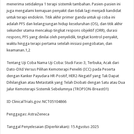
menerima setidaknya 1 terapi sistemik tambahan. Pasien-pasien ini
juga mengalami kemajuan penyakit dan tidak lagi menjadi kandidat
untuk terapi endokrin. Titik akhir primer ganda untuk uji coba ini
adalah PFS dan kelangsungan hidup keseluruhan (OS), dan titik akhir
sekunder utama mencakup tingkat respons objektif (ORR), durasi
respons, PFS yang dinilai oleh penyelidik, tingkat kontrol penyakit,
waktu hingga terapi pertama setelah inisiasi pengobatan, dan
keamanan.1,2
Tentang Uji Coba Nama Uji Coba: Studi Fase-3, Terbuka, Acak dari
Dato-DXd Versus Pilihan Kemoterapi Peneliti (ICC) pada Peserta
dengan Kanker Payudara HR-Positif, HER2-Negatif yang Tak Dapat
Dihilangkan atau Metastatik yang Telah Diobati dengan Satu atau Dua
Jalur Kemoterapi Sistemik Sebelumnya (TROPION-Breast01)
ID ClinicalTrials.gov: NCT05104866
Penggagas: AstraZeneca
Tanggal Penyelesaian (Diperkirakan): 15 Agustus 2025