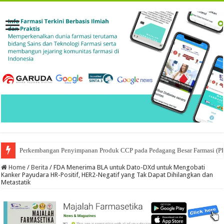
Perkembangan Penyimpanan Produk CCP pada Pedagang Besar Farmasi (P
Ketika Obat Menunggu Keputusan: Mengenal Peran Karantina Produk dalam
Home
/
Berita
/
FDA Menerima BLA untuk Dato-DXd untuk Mengobati
Kanker Payudara HR-Positif, HER2-Negatif yang Tak Dapat Dihilangkan dan
Metastatik