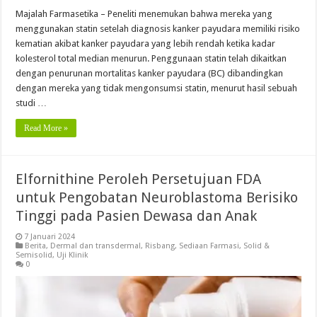
Majalah Farmasetika – Peneliti menemukan bahwa mereka yang
menggunakan statin setelah diagnosis kanker payudara memiliki risiko
kematian akibat kanker payudara yang lebih rendah ketika kadar
kolesterol total median menurun. Penggunaan statin telah dikaitkan
dengan penurunan mortalitas kanker payudara (BC) dibandingkan
dengan mereka yang tidak mengonsumsi statin, menurut hasil sebuah
studi …
Read More »
Elfornithine Peroleh Persetujuan FDA
untuk Pengobatan Neuroblastoma Berisiko
Tinggi pada Pasien Dewasa dan Anak
7 Januari 2024
Berita
,
Dermal dan transdermal
,
Risbang
,
Sediaan Farmasi
,
Solid &
Semisolid
,
Uji Klinik
0