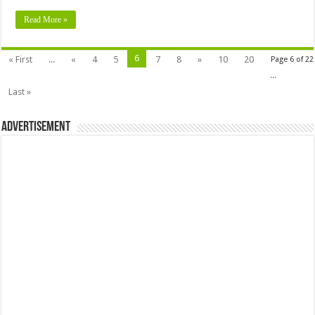
Read More »
6
« First
...
«
4
5
7
8
»
10
20
Page 6 of 22
...
Last »
Advertisement