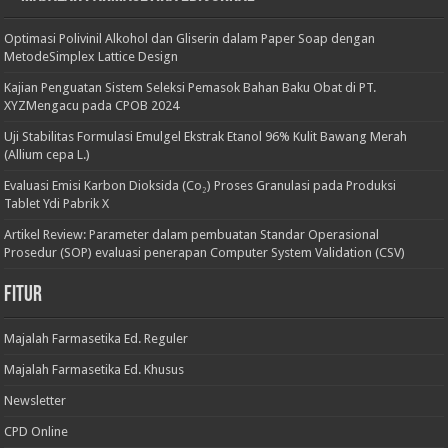
Optimasi Polivinil Alkohol dan Gliserin dalam Paper Soap dengan
MetodeSimplex Lattice Design
Kajian Penguatan Sistem Seleksi Pemasok Bahan Baku Obat di PT.
XYZMengacu pada CPOB 2024
Uji Stabilitas Formulasi Emulgel Ekstrak Etanol 96% Kulit Bawang Merah
(Allium cepa L.)
Evaluasi Emisi Karbon Dioksida (Co₂) Proses Granulasi pada Produksi
Tablet Ydi Pabrik X
Artikel Review: Parameter dalam pembuatan Standar Operasional
Prosedur (SOP) evaluasi penerapan Computer System Validation (CSV)
Fitur
Majalah Farmasetika Ed. Reguler
Majalah Farmasetika Ed. Khusus
Newsletter
CPD Online