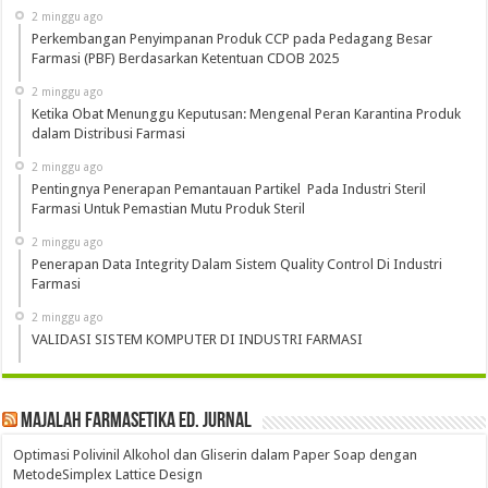
2 minggu ago
Perkembangan Penyimpanan Produk CCP pada Pedagang Besar
Farmasi (PBF) Berdasarkan Ketentuan CDOB 2025
2 minggu ago
Ketika Obat Menunggu Keputusan: Mengenal Peran Karantina Produk
dalam Distribusi Farmasi
2 minggu ago
Pentingnya Penerapan Pemantauan Partikel Pada Industri Steril
Farmasi Untuk Pemastian Mutu Produk Steril
2 minggu ago
Penerapan Data Integrity Dalam Sistem Quality Control Di Industri
Farmasi
2 minggu ago
VALIDASI SISTEM KOMPUTER DI INDUSTRI FARMASI
Majalah Farmasetika Ed. Jurnal
Optimasi Polivinil Alkohol dan Gliserin dalam Paper Soap dengan
MetodeSimplex Lattice Design