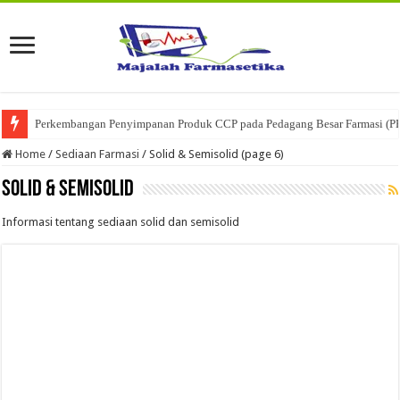
Perkembangan Penyimpanan Produk CCP pada Pedagang Besar Farmasi (P
Ketika Obat Menunggu Keputusan: Mengenal Peran Karantina Produk dalam
Home
/
Sediaan Farmasi
/
Solid & Semisolid (page 6)
Solid & Semisolid
Informasi tentang sediaan solid dan semisolid