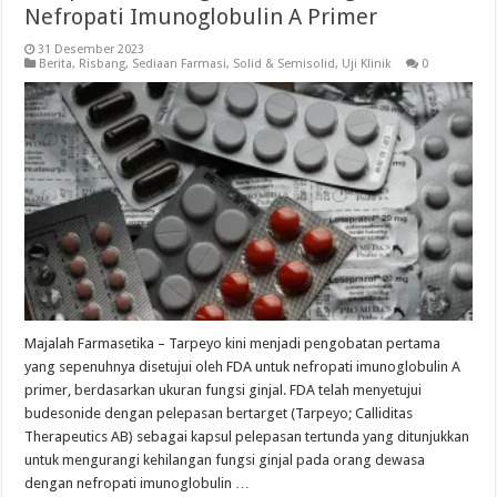
Nefropati Imunoglobulin A Primer
31 Desember 2023
Berita
,
Risbang
,
Sediaan Farmasi
,
Solid & Semisolid
,
Uji Klinik
0
Majalah Farmasetika – Tarpeyo kini menjadi pengobatan pertama
yang sepenuhnya disetujui oleh FDA untuk nefropati imunoglobulin A
primer, berdasarkan ukuran fungsi ginjal. FDA telah menyetujui
budesonide dengan pelepasan bertarget (Tarpeyo; Calliditas
Therapeutics AB) sebagai kapsul pelepasan tertunda yang ditunjukkan
untuk mengurangi kehilangan fungsi ginjal pada orang dewasa
dengan nefropati imunoglobulin …