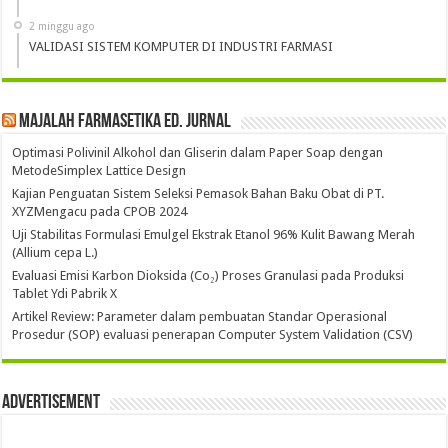
2 minggu ago
VALIDASI SISTEM KOMPUTER DI INDUSTRI FARMASI
Majalah Farmasetika Ed. Jurnal
Optimasi Polivinil Alkohol dan Gliserin dalam Paper Soap dengan
MetodeSimplex Lattice Design
Kajian Penguatan Sistem Seleksi Pemasok Bahan Baku Obat di PT.
XYZMengacu pada CPOB 2024
Uji Stabilitas Formulasi Emulgel Ekstrak Etanol 96% Kulit Bawang Merah
(Allium cepa L.)
Evaluasi Emisi Karbon Dioksida (Co₂) Proses Granulasi pada Produksi
Tablet Ydi Pabrik X
Artikel Review: Parameter dalam pembuatan Standar Operasional
Prosedur (SOP) evaluasi penerapan Computer System Validation (CSV)
Advertisement