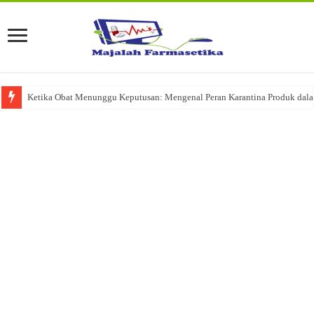
Ketika Obat Menunggu Keputusan: Mengenal Peran Karantina Produk dalam