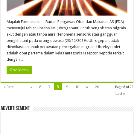
Majalah Farmasetika – Badan Pengawas Obat dan Makanan AS (FDA)
menyetujui tablet UbrelvyTM (ubrogepant) untuk pengobatan migrain
akut dengan atau tanpa aura (fenomena sensorik atau gangguan
penglihatan) pada orang dewasa (23/12/2019). Ubrogepant tidak
diindikasikan untuk perawatan pencegahan migrain. Ubrelvy tablet
adalah obat pertama dalam kelas antagonis reseptor peptida terkait
dengan …
Read More »
8
« First
...
«
6
7
9
10
»
20
...
Page 8 of 22
Last »
Advertisement