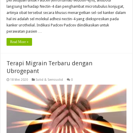
persetujuan untuk Padcev (enfortumab vedotin-ejfv), antibodi
langsung terhadap Nectin-4 dan penghambat microtubulus konjugat,
artinya obat tersebut secara khusus menargetkan sel-sel kanker dalam
hal ini adalah sel molekul adhesi nectin-4 yang diekspresikan pada
kanker urothelial. Indikasi Padcev Padcev diindikasikan untuk
perawatan pasien …
Read More »
Terapi Migrain Terbaru dengan
Ubrogepant
18 Mei 2020
Solid & Semisolid
0