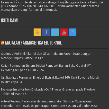
farmasetika.com telah terdaftar sebagai Penyelenggara Sarana Elektronik
(PSE) nomor 127800022032400060001. Terimakasih telah ikut bersama
memajukan bidang farmasi di Indonesia.
Ikuti Kami
Majalah Farmasetika Ed. Jurnal
Optimasi Polivinil Alkohol dan Gliserin dalam Paper Soap dengan
MetodeSimplex Lattice Design
Kajian Penguatan Sistem Seleksi Pemasok Bahan Baku Obat di PT.
XYZMengacu pada CPOB 2024
Uji Stabilitas Formulasi Emulgel Ekstrak Etanol 96% Kulit Bawang Merah
(Allium cepa L.)
Evaluasi Emisi Karbon Dioksida (Co₂) Proses Granulasi pada Produksi
Tablet Ydi Pabrik X
Artikel Review: Parameter dalam pembuatan Standar Operasional
Prosedur (SOP) evaluasi penerapan Computer System Validation (CSV)