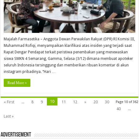
Majalah Farmasetika – Anggota Dewan Perwakilan Rakyat (DPR) RI Komisi III,
Muhammad Rofiqi, menyampaikan klarifikasi atas insiden yang terjadi saat
Rapat Dengar Pendapat terkait peristiwa penembakan yang menewaskan
siswa SMKN 4 Semarang, Gamma, Selasa (3/12) dimana membuat apoteker
seluruh Indonesia tersinggung dan memberikan ribuan komentar di akun
instagram pribadinya. “Hari …
Read More »
10
« First
...
8
9
11
12
»
20
30
Page 10 of 362
40
...
Last »
Advertisement