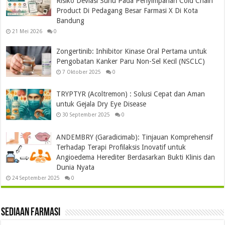
Risiko Deviasi Suhu Pada Penyimpanan Cold Chain
Product Di Pedagang Besar Farmasi X Di Kota
Bandung
21 Mei 2026
0
Zongertinib: Inhibitor Kinase Oral Pertama untuk
Pengobatan Kanker Paru Non-Sel Kecil (NSCLC)
7 Oktober 2025
0
TRYPTYR (Acoltremon) : Solusi Cepat dan Aman
untuk Gejala Dry Eye Disease
30 September 2025
0
ANDEMBRY (Garadicimab): Tinjauan Komprehensif
Terhadap Terapi Profilaksis Inovatif untuk
Angioedema Herediter Berdasarkan Bukti Klinis dan
Dunia Nyata
24 September 2025
0
Sediaan Farmasi