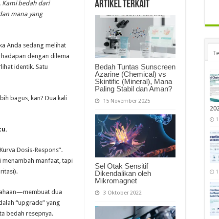
Artikel Terkait
. Kami bedah dari
, dan mana yang
ika Anda sedang melihat
Te
berhadapan dengan dilema
Bedah Tuntas Sunscreen
ihat identik. Satu
Azarine (Chemical) vs
Skintific (Mineral), Mana
Paling Stabil dan Aman?
ih bagus, kan? Dua kali
15 November 2025
20
1
tu.
Kurva Dosis-Respons”.
gi menambah manfaat, tapi
Sel Otak Sensitif
itasi).
1
Dikendalikan oleh
Mikromagnet
usahaan—membuat dua
3 Oktober 2022
dalah “upgrade” yang
ta bedah resepnya.