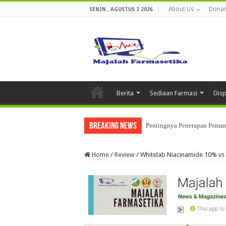
About Us
Donas
SENIN , AGUSTUS 3 2026
Berita
Sediaan Farmasi
Dis
Breaking News
Penerapan Data Integrity Dal
Home
/
Review
/
Whitelab Niacinamide 10% vs