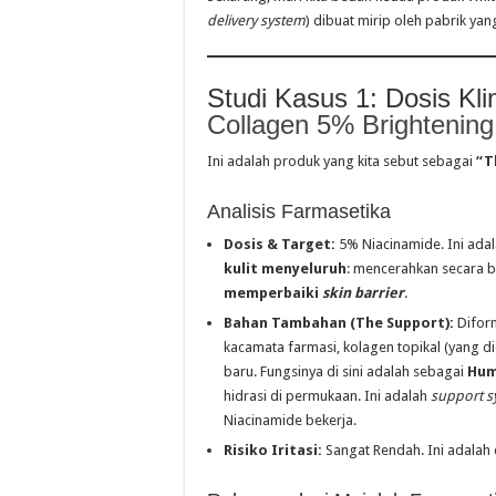
delivery system
) dibuat mirip oleh pabrik ya
Studi Kasus 1: Dosis Klin
Collagen 5% Brightenin
Ini adalah produk yang kita sebut sebagai
“T
Analisis Farmasetika
Dosis & Target:
5% Niacinamide. Ini adal
kulit menyeluruh
: mencerahkan secara 
memperbaiki
skin barrier
.
Bahan Tambahan (The Support):
Difor
kacamata farmasi, kolagen topikal (yang 
baru. Fungsinya di sini adalah sebagai
Hum
hidrasi di permukaan. Ini adalah
support s
Niacinamide bekerja.
Risiko Iritasi:
Sangat Rendah. Ini adalah d