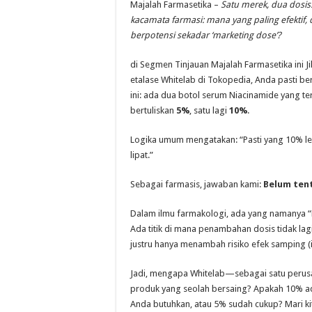
Majalah Farmasetika –
Satu merek, dua dosis
kacamata farmasi: mana yang paling efektif
berpotensi sekadar ‘marketing dose’?
di Segmen Tinjauan Majalah Farmasetika ini J
etalase Whitelab di Tokopedia, Anda pasti 
ini: ada dua botol serum Niacinamide yang terl
bertuliskan
5%
, satu lagi
10%
.
Logika umum mengatakan: “Pasti yang 10% leb
lipat.”
Sebagai farmasis, jawaban kami:
Belum ten
Dalam ilmu farmakologi, ada yang namanya “
Ada titik di mana penambahan dosis tidak la
justru hanya menambah risiko efek samping (ir
Jadi, mengapa Whitelab—sebagai satu per
produk yang seolah bersaing? Apakah 10% a
Anda butuhkan, atau 5% sudah cukup? Mari ki