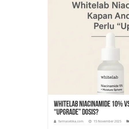
Whitelab Niacinamide 10% v
“Upgrade” Dosis?
farmasetika.com
15 November 2025