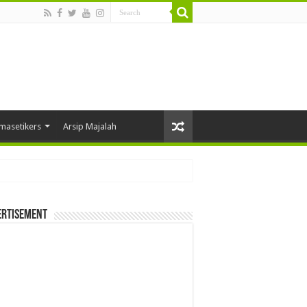
masetikers
Arsip Majalah
ertisement