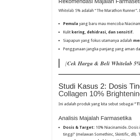
Rekomendasi Majalah Farmaset
Whitelab 5%
adalah “The Marathon Runner”. I
Pemula
yang baru mau mencoba Niacinam
Kulit
kering, dehidrasi, dan sensitif
.
Siapapun yang fokus utamanya adalah
me
Penggunaan jangka panjang yang aman da
[
Cek Harga & Beli Whitelab 5%
Studi Kasus 2: Dosis Tin
Collagen 10% Brighteni
Ini adalah produk yang kita sebut sebagai
“T
Analisis Majalah Farmasetika
Dosis & Target:
10% Niacinamide. Dosis in
tinggi” (melawan Somethinc, Skintific, dll).