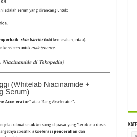
ika
ni adalah serum yang dirancang untuk:
ide.
mperbaiki
skin barrier
(kulit kemerahan, iritasi).
n konsisten untuk
maintenance
.
 Niacinamide di Tokopedia
]
ggi (
Whitelab Niacinamide +
ng Serum
)
he Accelerator”
atau “Sang Akselerator”.
Kate
i jelas dibuat untuk bersaing di pasar yang “terobsesi dosis
 Targetnya spesifik:
akselerasi pencerahan
dan
Kat