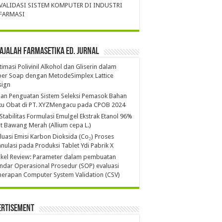
VALIDASI SISTEM KOMPUTER DI INDUSTRI
FARMASI
ajalah Farmasetika Ed. Jurnal
imasi Polivinil Alkohol dan Gliserin dalam
per Soap dengan MetodeSimplex Lattice
sign
ian Penguatan Sistem Seleksi Pemasok Bahan
ku Obat di PT. XYZMengacu pada CPOB 2024
 Stabilitas Formulasi Emulgel Ekstrak Etanol 96%
it Bawang Merah (Allium cepa L.)
luasi Emisi Karbon Dioksida (Co₂) Proses
nulasi pada Produksi Tablet Ydi Pabrik X
ikel Review: Parameter dalam pembuatan
ndar Operasional Prosedur (SOP) evaluasi
erapan Computer System Validation (CSV)
ertisement