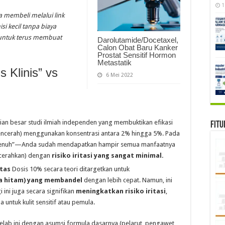
1
Anda membeli melalui link
i kecil tanpa biaya
untuk terus membuat
Darolutamide/Docetaxel,
Calon Obat Baru Kanker
Prostat Sensitif Hormon
Metastatik
 Klinis” vs
6 Mei 2022
an besar studi ilmiah independen yang membuktikan efikasi
Fitu
pencerah) menggunakan konsentrasi antara 2% hingga 5%. Pada
h “jenuh”—Anda sudah mendapatkan hampir semua manfaatnya
ncerahkan) dengan
risiko iritasi yang sangat minimal.
atas
Dosis 10% secara teori ditargetkan untuk
a hitam) yang membandel
dengan lebih cepat. Namun, ini
ini juga secara signifikan
meningkatkan risiko iritasi
,
 untuk kulit sensitif atau pemula.
elab ini dengan asumsi formula dasarnya (pelarut, pengawet,