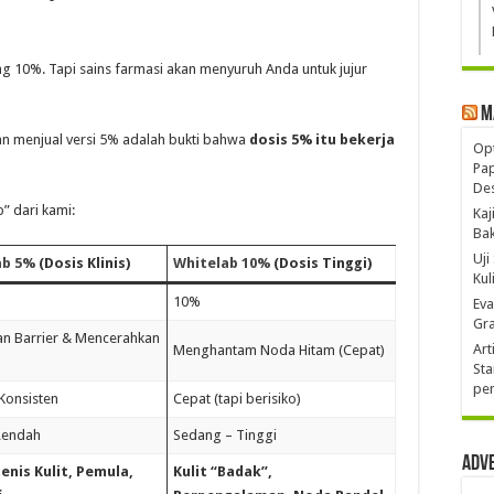
10%. Tapi sains farmasi akan menyuruh Anda untuk jujur
M
n menjual versi 5% adalah bukti bahwa
dosis 5% itu bekerja
Opt
Pa
De
” dari kami:
Kaj
Ba
Uji
ab 5%
(Dosis Klinis)
Whitelab 10%
(Dosis Tinggi)
Kul
10%
Eva
Gra
an Barrier & Mencerahkan
Art
Menghantam Noda Hitam (Cepat)
Sta
pen
 Konsisten
Cepat (tapi berisiko)
Rendah
Sedang – Tinggi
Adv
enis Kulit, Pemula,
Kulit “Badak”,