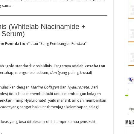
ng sama.
is (
Whitelab Niacinamide +
g Serum
)
he Foundation”
atau “Sang Pembangun Fondasi”.
ah “gold standard” dosis klinis. Targetnya adalah
kesehatan
bertahap, mengontrol sebum,
dan
(yang paling krusial)
mulasikan dengan
Marine Collagen
dan
Hyaluronate
. Dari
dioles) tidak bisa menembus kulit untuk membangun kolagen
ektan
(mirip Hyaluronate), yaitu menarik air dan memberikan
ystem
yang sangat baik untuk menjaga kelembapan selagi
osis yang bisa ditoleransi oleh hampir semua jenis kulit.
Maj