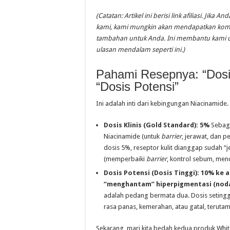
(Catatan: Artikel ini berisi link afiliasi. Jika 
kami, kami mungkin akan mendapatkan komis
tambahan untuk Anda. Ini membantu kami 
ulasan mendalam seperti ini.)
Pahami Resepnya: “Dosis
“Dosis Potensi”
Ini adalah inti dari kebingungan Niacinamide.
Dosis Klinis (Gold Standard): 5%
Sebagi
Niacinamide (untuk
barrier
, jerawat, dan 
dosis 5%, reseptor kulit dianggap suda
(memperbaiki
barrier
, kontrol sebum, me
Dosis Potensi (Dosis Tinggi): 10% ke 
“menghantam” hiperpigmentasi (nod
adalah pedang bermata dua. Dosis setinggi 
rasa panas, kemerahan, atau gatal, terutama
Sekarang, mari kita bedah kedua produk Whit