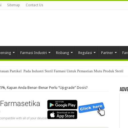
i
Sitemap
Contact Us
pensing
Farmasi Industri
Risbang
Regulasi
Partner
Far
am Sistem Quality Control Di Industri Farmasi
 5%, Kapan Anda Benar-Benar Perlu “Upgrade” Dosis?
Adv