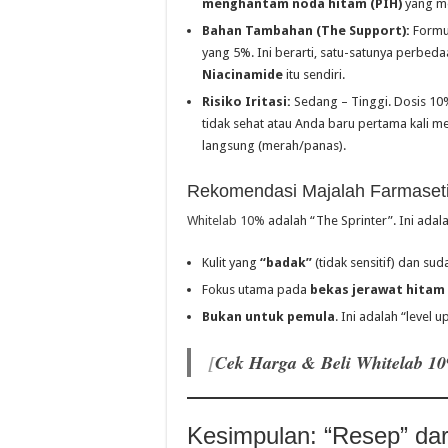
menghantam noda hitam (PIH)
yang m
Bahan Tambahan (The Support):
Formul
yang 5%. Ini berarti, satu-satunya perbed
Niacinamide
itu sendiri.
Risiko Iritasi:
Sedang – Tinggi. Dosis 10
tidak sehat atau Anda baru pertama kali m
langsung (merah/panas).
Rekomendasi Majalah Farmaset
Whitelab 10%
adalah “The Sprinter”. Ini ada
Kulit yang
“badak”
(tidak sensitif) dan su
Fokus utama pada
bekas jerawat hitam 
Bukan untuk pemula
. Ini adalah “level u
[
Cek Harga & Beli Whitelab 10
Kesimpulan: “Resep” dar