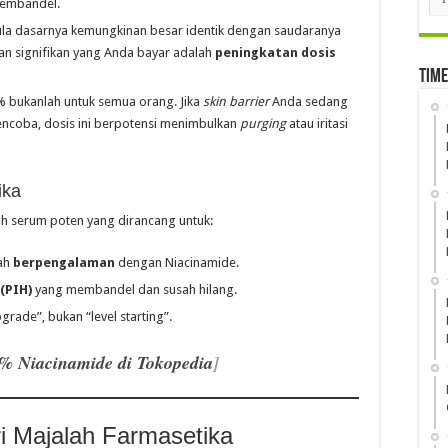
embandel.
a dasarnya kemungkinan besar identik dengan saudaranya
aan signifikan yang Anda bayar adalah
peningkatan dosis
Time
% bukanlah untuk semua orang. Jika
skin barrier
Anda sedang
encoba, dosis ini berpotensi menimbulkan
purging
atau iritasi
ika
lah serum poten yang dirancang untuk:
dah
berpengalaman
dengan Niacinamide.
(PIH)
yang membandel dan susah hilang.
pgrade”, bukan “level starting”.
% Niacinamide di Tokopedia
]
i Majalah Farmasetika