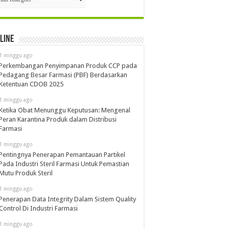
line
1 minggu ago
Perkembangan Penyimpanan Produk CCP pada
Pedagang Besar Farmasi (PBF) Berdasarkan
Ketentuan CDOB 2025
1 minggu ago
Ketika Obat Menunggu Keputusan: Mengenal
Peran Karantina Produk dalam Distribusi
Farmasi
1 minggu ago
Pentingnya Penerapan Pemantauan Partikel
Pada Industri Steril Farmasi Untuk Pemastian
Mutu Produk Steril
1 minggu ago
Penerapan Data Integrity Dalam Sistem Quality
Control Di Industri Farmasi
1 minggu ago