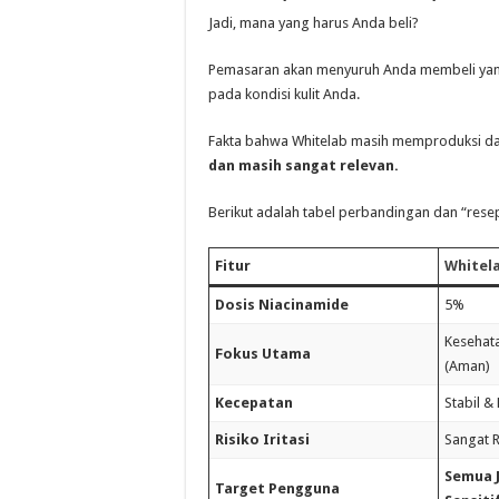
Jadi, mana yang harus Anda beli?
Pemasaran akan menyuruh Anda membeli yang 
pada kondisi kulit Anda.
Fakta bahwa Whitelab masih memproduksi da
dan masih sangat relevan.
Berikut adalah tabel perbandingan dan “resep
Fitur
Whitel
Dosis Niacinamide
5%
Kesehat
Fokus Utama
(Aman)
Kecepatan
Stabil &
Risiko Iritasi
Sangat 
Semua J
Target Pengguna