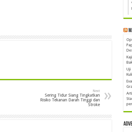
M
Opt
Pa
De
Kaj
Ba
Uji
Kul
Eva
Gra
Next
Art
Sering Tidur Siang Tingkatkan
Sta
Risiko Tekanan Darah Tinggi dan
pen
Stroke
Adv