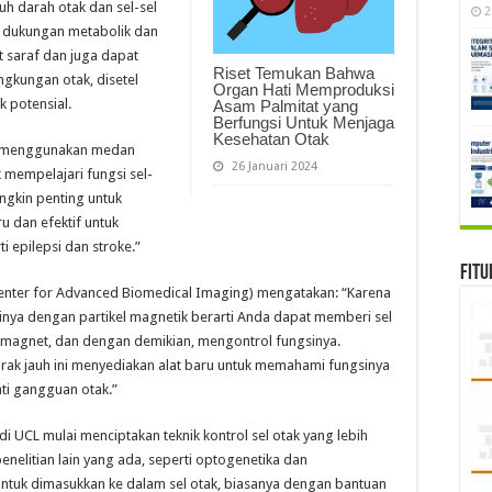
uh darah otak dan sel-sel
2
n dukungan metabolik dan
it saraf dan juga dapat
Riset Temukan Bahwa
ngkungan otak, disetel
Organ Hati Memproduksi
k potensial.
Asam Palmitat yang
Berfungsi Untuk Menjaga
Kesehatan Otak
k menggunakan medan
26 Januari 2024
 mempelajari fungsi sel-
ngkin penting untuk
dan efektif untuk
 epilepsi dan stroke.”
Fitu
Center for Advanced Biomedical Imaging) mengatakan: “Karena
sinya dengan partikel magnetik berarti Anda dapat memberi sel
 magnet, dan dengan demikian, mengontrol fungsinya.
rak jauh ini menyediakan alat baru untuk memahami fungsinya
ti gangguan otak.”
CL mulai menciptakan teknik kontrol sel otak yang lebih
 penelitian lain yang ada, seperti optogenetika dan
tuk dimasukkan ke dalam sel otak, biasanya dengan bantuan