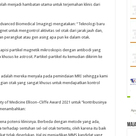
 telah menjadi hambatan utama untuk terjemahan klinis dari
r Advanced Biomedical Imaging) mengatakan: “Teknologi baru
t untuk mengontrol aktivitas sel otak dari jarak jauh dan,
n perangkat atau gen asing apa pun ke dalam otak.
apisi partikel magnetik mikroskopis dengan antibodi yang
usus ke astrosit. Partikel-partikel itu kemudian dikirim ke
 adalah mereka menyala pada pemindaian MRI sehingga kami
gian otak yang sangat khusus untuk mendapatkan kontrol
y of Medicine Ellison–Cliffe Award 2021 untuk “kontribusinya
, menambahkan:
rena potensi klinisnya. Berbeda dengan metode yang ada,
Maj
rhadap sentuhan sel-sel otak tertentu, oleh karena itu baik
at tidak diperlukan. Hal ini menjadikan MMS kandidat yang