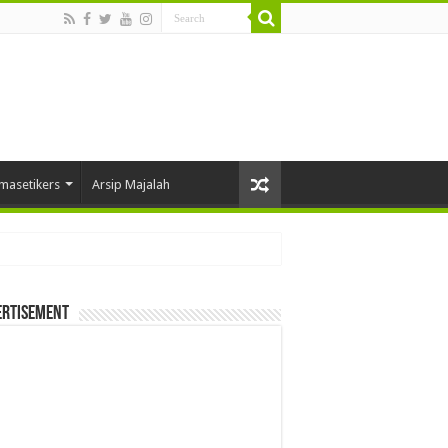
masetikers
Arsip Majalah
ertisement