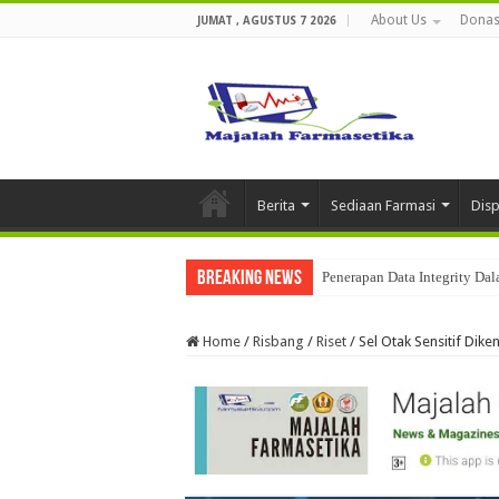
About Us
Donas
JUMAT , AGUSTUS 7 2026
Berita
Sediaan Farmasi
Dis
Breaking News
Penerapan Data Integrity Dal
Home
/
Risbang
/
Riset
/
Sel Otak Sensitif Dik