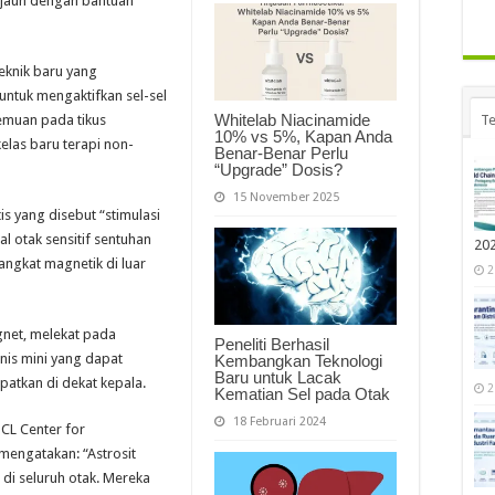
k jauh dengan bantuan
eknik baru yang
ntuk mengaktifkan sel-sel
Whitelab Niacinamide
Te
nemuan pada tikus
10% vs 5%, Kapan Anda
las baru terapi non-
Benar-Benar Perlu
“Upgrade” Dosis?
15 November 2025
tis yang disebut “stimulasi
l otak sensitif sentuhan
20
angkat magnetik di luar
2
gnet, melekat pada
Peneliti Berhasil
nis mini yang dapat
Kembangkan Teknologi
Baru untuk Lacak
patkan di dekat kepala.
2
Kematian Sel pada Otak
18 Februari 2024
CL Center for
mengatakan: “Astrosit
di seluruh otak. Mereka