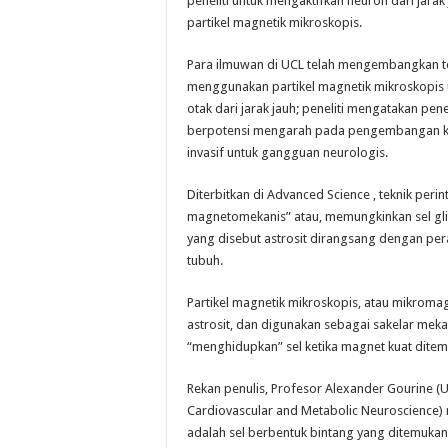
peneliti untuk mengaktifkan neuron dari jara
partikel magnetik mikroskopis.
Para ilmuwan di UCL telah mengembangkan t
menggunakan partikel magnetik mikroskopis u
otak dari jarak jauh; peneliti mengatakan pe
berpotensi mengarah pada pengembangan ke
invasif untuk gangguan neurologis.
Diterbitkan di Advanced Science , teknik perin
magnetomekanis” atau, memungkinkan sel glia
yang disebut astrosit dirangsang dengan per
tubuh.
Partikel magnetik mikroskopis, atau mikroma
astrosit, dan digunakan sebagai sakelar meka
“menghidupkan” sel ketika magnet kuat ditem
Rekan penulis, Profesor Alexander Gourine (U
Cardiovascular and Metabolic Neuroscience) 
adalah sel berbentuk bintang yang ditemukan 