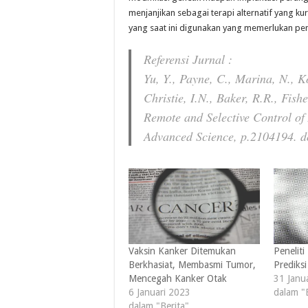
menjanjikan sebagai terapi alternatif yang ku
yang saat ini digunakan yang memerlukan pen
Referensi Jurnal :
Yu, Y., Payne, C., Marina, N., K
Christie, I.N., Baker, R.R., Fish
Remote and Selective Control of
Advanced Science, p.2104194. d
Vaksin Kanker Ditemukan
Penelit
Berkhasiat, Membasmi Tumor,
Prediks
Mencegah Kanker Otak
31 Janu
6 Januari 2023
dalam "
dalam "Berita"