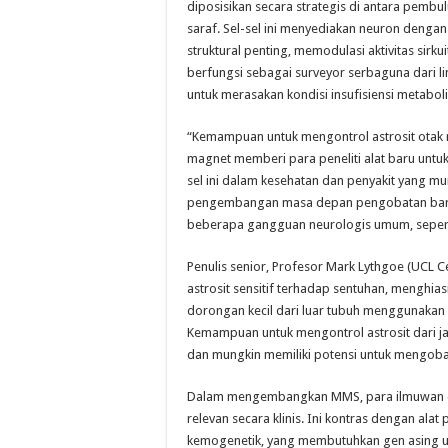
diposisikan secara strategis di antara pembul
saraf. Sel-sel ini menyediakan neuron denga
struktural penting, memodulasi aktivitas sirku
berfungsi sebagai surveyor serbaguna dari li
untuk merasakan kondisi insufisiensi metaboli
“Kemampuan untuk mengontrol astrosit ota
magnet memberi para peneliti alat baru untuk
sel ini dalam kesehatan dan penyakit yang mu
pengembangan masa depan pengobatan baru 
beberapa gangguan neurologis umum, seperti
Penulis senior, Profesor Mark Lythgoe (UCL 
astrosit sensitif terhadap sentuhan, menghia
dorongan kecil dari luar tubuh menggunakan
Kemampuan untuk mengontrol astrosit dari ja
dan mungkin memiliki potensi untuk mengoba
Dalam mengembangkan MMS, para ilmuwan di U
relevan secara klinis. Ini kontras dengan alat
kemogenetik, yang membutuhkan gen asing un