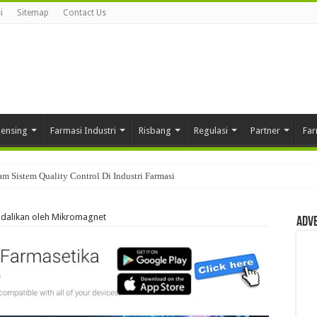
i
Sitemap
Contact Us
pensing
Farmasi Industri
Risbang
Regulasi
Partner
Far
am Sistem Quality Control Di Industri Farmasi
endalikan oleh Mikromagnet
Adv