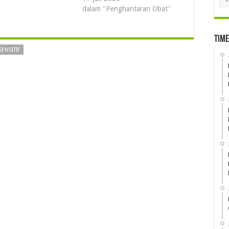
dalam "Penghantaran Obat"
Time
SENSITIF