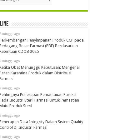
line
2 minggu ago
Perkembangan Penyimpanan Produk CCP pada
Pedagang Besar Farmasi (PBF) Berdasarkan
Ketentuan CDOB 2025
2 minggu ago
Ketika Obat Menunggu Keputusan: Mengenal
Peran Karantina Produk dalam Distribusi
Farmasi
2 minggu ago
Pentingnya Penerapan Pemantauan Partikel
Pada Industri Steril Farmasi Untuk Pemastian
Mutu Produk Steril
2 minggu ago
Penerapan Data Integrity Dalam Sistem Quality
Control Di Industri Farmasi
2 minggu ago