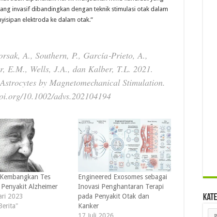
rang invasif dibandingkan dengan teknik stimulasi otak dalam
yisipan elektroda ke dalam otak.”
orsak, A., Southern, P., García‐Prieto, A.,
er, E.M., Wells, J.A., dan Kalber, T.L. 2021.
 Astrocytes by Magnetomechanical Stimulation.
oi.org/10.1002/advs.202104194
i Kembangkan Tes
Engineered Exosomes sebagai
i Penyakit Alzheimer
Inovasi Penghantaran Terapi
ari 2023
pada Penyakit Otak dan
Kate
Berita"
Kanker
Kat
17 Juli 2026