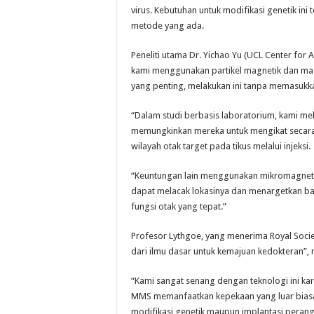
virus. Kebutuhan untuk modifikasi genetik ini
metode yang ada.
Peneliti utama Dr. Yichao Yu (UCL Center fo
kami menggunakan partikel magnetik dan magne
yang penting, melakukan ini tanpa memasukka
“Dalam studi berbasis laboratorium, kami mel
memungkinkan mereka untuk mengikat secara kh
wilayah otak target pada tikus melalui injeksi.
“Keuntungan lain menggunakan mikromagnet
dapat melacak lokasinya dan menargetkan ba
fungsi otak yang tepat.”
Profesor Lythgoe, yang menerima Royal Societ
dari ilmu dasar untuk kemajuan kedokteran”
“Kami sangat senang dengan teknologi ini ka
MMS memanfaatkan kepekaan yang luar biasa te
modifikasi genetik maupun implantasi perangk